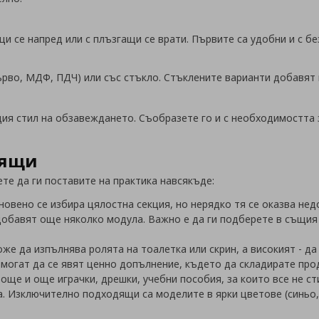
 се напред или с плъзгащи се врати. Първите са удобни и с б
ърво, МДФ, ПДЧ) или със стъкло. Стъклените варианти добавят
ия стил на обзавеждането. Съобразете го и с необходимостта 
дящи
е да ги поставите на практика навсякъде:
новено се избира цялостна секция, но нерядко тя се оказва нед
добавят още няколко модула. Важно е да ги подберете в същия с
же да изпълнява ролята на тоалетка или скрин, а високият - д
могат да се явят ценно допълнение, където да складирате прод
 още и още играчки, дрешки, учебни пособия, за които все не ст
. Изключително подходящи са моделите в ярки цветове (синьо,