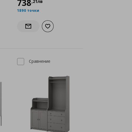
738
,
21
лв
1890 точки
а с любими
Добави към списъка с любими
Информирай ме за наличност
Сравнение