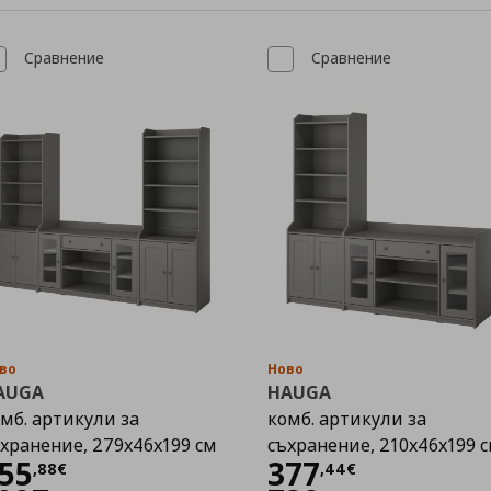
Сравнение
Сравнение
во
Ново
AUGA
HAUGA
мб. артикули за
комб. артикули за
хранение, 279x46x199 см
съхранение, 210x46x199 
Цена
555,88 €
Цена
377,44 €
55
377
,
88
€
,
44
€