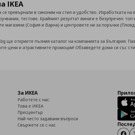
а IKEA
а се превърнали в синоним на стил и удобство. Изработката на 
чвания, тестове. Крайният резултат винаги е безупречен: топ 
е магазини (София и Варна) и центровете ни за поръчки (Пловди
a.bg ще откриете пълния каталог на компанията за България. Паз
ите цени и атрактивните промоции! Обзаведете дома си със сти
За ИКЕА
Прилож
Работете с нас
Това е ИКЕА
Пресцентър
Най-често задавани въпроси
Послед
Свържете се с нас