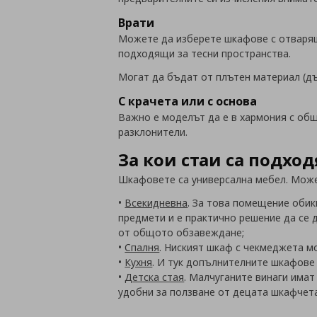
Врати
Можете да изберете шкафове с отварящи
подходящи за тесни пространства.
Могат да бъдат от плътен материал (д
С крачета или с основа
Важно е моделът да е в хармония с общ
разклонители.
За кои стаи са подхо
Шкафовете са универсална мебел. Может
•
Всекидневна
. За това помещение обик
предмети и е практично решение да се 
от общото обзавеждане;
•
Спалня
. Ниският шкаф с чекмеджета мо
•
Кухня
. И тук допълнителните шкафове 
•
Детска стая
. Малчуганите винаги имат
удобни за ползване от децата шкафчета