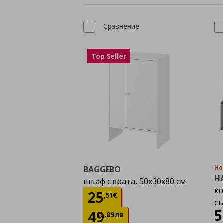
Сравнение
Top Seller
Но
BAGGEBO
H
шкаф с врата, 50x30x80 см
ко
Цена
25,51 €
25
,
51
€
съ
5
49
,
89
лв