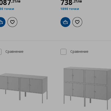
087
738
,
21
лв
,
21
лв
80 точки
1890 точки
Добави в кошницата
Добави към списъка с любими
Добави в кошницата
Добави към списък
Сравнение
Сравнение