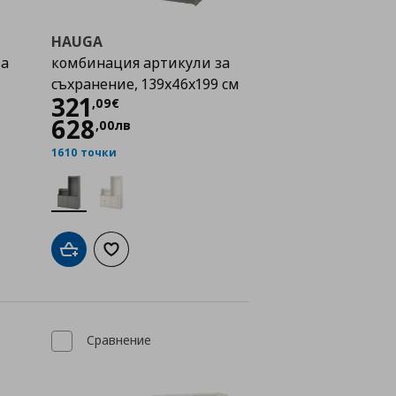
HAUGA
за
комбинация артикули за
съхранение, 139x46x199 см
Цена
321,09 €
321
,
09
€
628
,
00
лв
1610 точки
а с любими
Добави в кошницата
Добави към списъка с любими
Сравнение