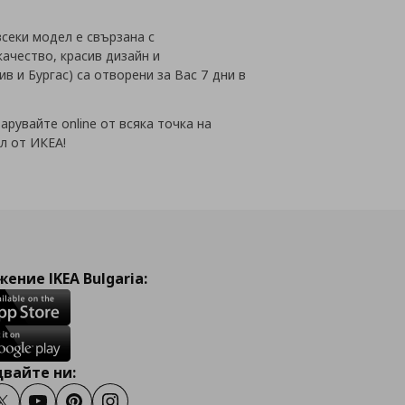
всеки модел е свързана с
качество, красив дизайн и
в и Бургас) са отворени за Вас 7 дни в
арувайте online от всяка точка на
л от ИКЕА!
ение IKEA Bulgaria:
вайте ни: