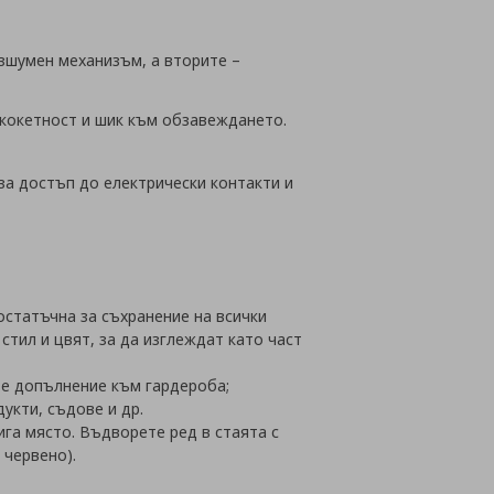
езшумен механизъм, а вторите –
 кокетност и шик към обзавеждането.
за достъп до електрически контакти и
остатъчна за съхранение на всички
тил и цвят, за да изглеждат като част
а е допълнение към гардероба;
укти, съдове и др.
ига място. Въдворете ред в стаята с
 червено).