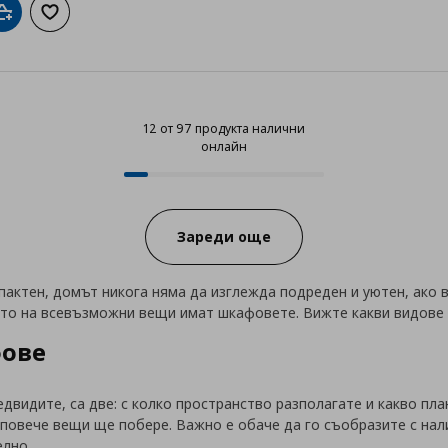
Добави в кошницата
Добави към списъка с любими
12 от 97 продукта налични
онлайн
12 от 97 продукта налични онла
Progress:
Зареди още
мпактен, домът никога няма да изглежда подреден и уютен, ако
ето на всевъзможни вещи имат шкафовете. Вижте какви видове 
фове
двидите, са две: с колко пространство разполагате и какво пл
 повече вещи ще побере. Важно е обаче да го съобразите с на
елно.