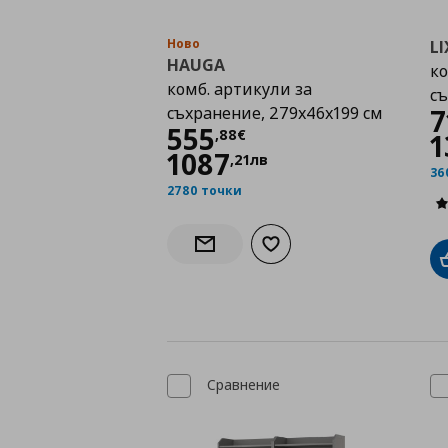
Ново
L
HAUGA
к
комб. артикули за
с
съхранение, 279x46x199 см
7
Цена
555,88 €
555
,
88
€
1
1087
,
21
лв
36
2780 точки
Добави към списъка с лю
Информирай ме за наличност
Сравнение