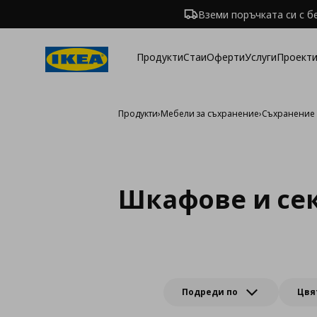
Вземи поръчката си с б
Продукти
Стаи
Оферти
Услуги
Проекти
Продукти
›
Мебели за съхранение
›
Съхранение 
Шкафове и сек
Подреди по
Цвя