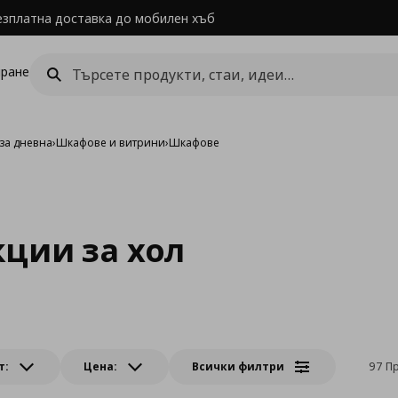
езплатна доставка до мобилен хъб
ране
за дневна
›
Шкафове и витрини
›
Шкафове
ции за хол
т:
Цена:
Всички филтри
97 П