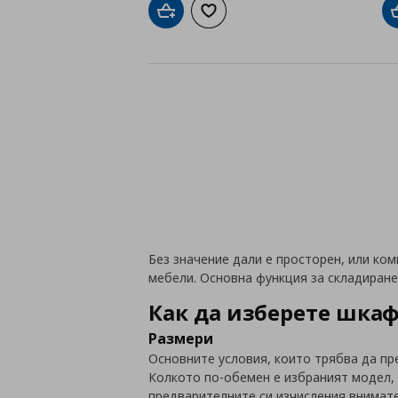
Добави в кошницата
Добави към списъка с любими
Без значение дали е просторен, или ко
мебели. Основна функция за складиран
Как да изберете шка
Размери
Основните условия, които трябва да пре
Колкото по-обемен е избраният модел,
предварителните си изчисления внимат