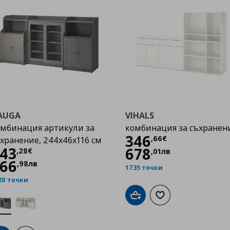
AUGA
VIHALS
омбинация артикули за
комбинация за съхранен
Цена
346,66 €
346
,
66
€
хранение, 244x46x116 см
Цена
443,28 €
43
678
,
28
€
,
01
лв
66
,
98
лв
1735 точки
20 точки
Добави в кошницата
Добави към списък