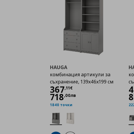
HAUGA
H
комбинация артикули за
к
съхранение, 139x46x199 см
съ
Цена
367,11 €
367
4
,
11
€
718
8
,
00
лв
1840 точки
22