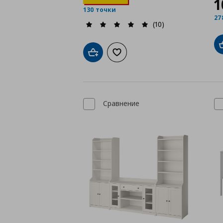
1
130 точки
27
(10)
Добави в кошницата
Добави към списъка с любими
Сравнение