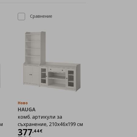
Сравнение
Ново
HAUGA
комб. артикули за
см
съхранение, 210x46x199 см
Цена
377,44 €
377
,
44
€