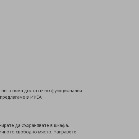
йн
 в него няма достатъчно функционални
предлагаме в ИКЕА!
анирате да съхранявате в шкафа.
личното свободно място. Направете