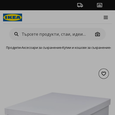
Проследяване на п
Магази
Burge
Camera
Продукти
›
Аксесоари за съхранение
›
Кутии и кошове за съхранение
›
Ку
Добав