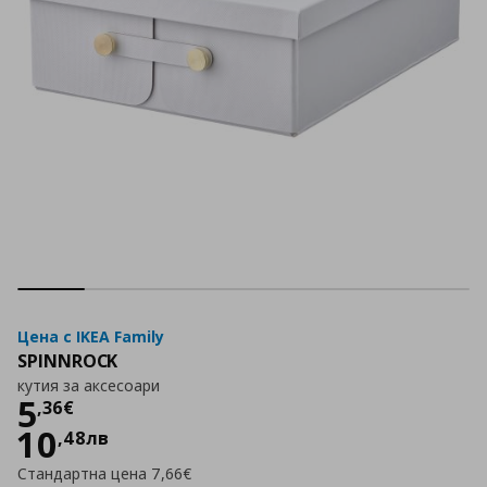
Цена с IKEA Family
SPINNROCK
кутия за аксесоари
Цена
5,36 €
5
,
36
€
10
,
48
лв
Стандартна цена
7,66€