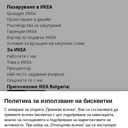
Пазаруване в ИКЕА
Брошури ИКЕА
Проектиране и дизайн
Ръководства за закупуване
Гаранции ИКЕА
Ваучер за подарък ИКЕА
Условия за връщане на закупени стоки
За ИКЕА
Работете с нас
Това е ИКЕА
Пресцентър
Най-често задавани въпроси
Свържете се с нас
Приложение IKEA Bulgaria:
Политика за използване на бисквитки
С избиране на опцията „Приемам всички“, Вие се съгласявате да
приемете всички бисквитки с цел подобряване на навигацията,
Последвайте ни:
анализ на посещенията и подобряване на маркетинговите ни
активности. При избор на „Отхвърлям всички“ ще се инсталират
Facebook
Twitter
Youtube
Pinterest
Instagram