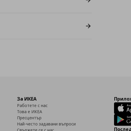
За ИКЕА
Прилож
Работете с нас
Това е ИКЕА
Пресцентър
Най-често задавани въпроси
Послед
Свържете се с нас