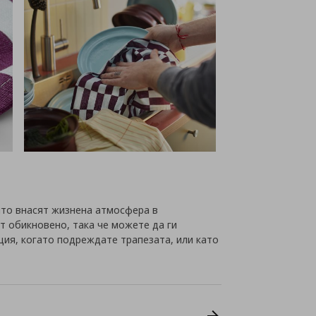
оито внасят жизнена атмосфера в
т обикновено, така че можете да ги
ция, когато подреждате трапезата, или като