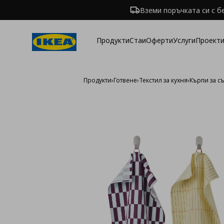
Вземи поръчката си с б
Продукти
Стаи
Оферти
Услуги
Проекти
Продукти
›
Готвене
›
Текстил за кухня
›
Кърпи за с