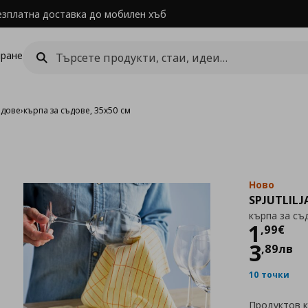
езплатна доставка до мобилен хъб
ране
ъдове
›
кърпа за съдове, 35x50 см
Ново
SPJUTLILJ
кърпа за съ
Цен
1
,
99
€
3
,
89
лв
10 точки
Продуктов 