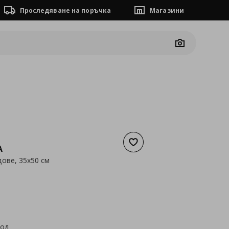
Проследяване на поръчка
Магазини
Camera
Добави към списъка с люб
A
дове, 35x50 см
а
1,99 €
код