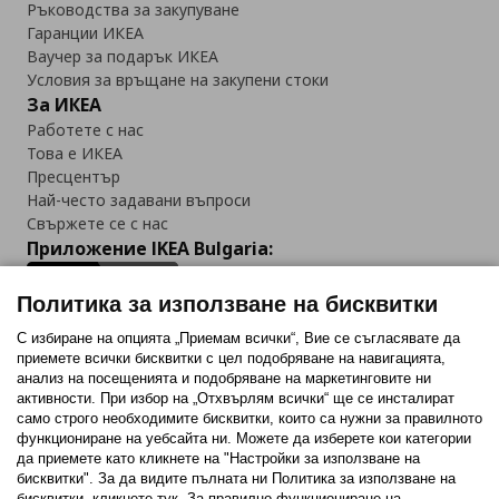
Ръководства за закупуване
Гаранции ИКЕА
Ваучер за подарък ИКЕА
Условия за връщане на закупени стоки
За ИКЕА
Работете с нас
Това е ИКЕА
Пресцентър
Най-често задавани въпроси
Свържете се с нас
Приложение IKEA Bulgaria:
Политика за използване на бисквитки
С избиране на опцията „Приемам всички“, Вие се съгласявате да
приемете всички бисквитки с цел подобряване на навигацията,
Последвайте ни:
анализ на посещенията и подобряване на маркетинговите ни
активности. При избор на „Отхвърлям всички“ ще се инсталират
Facebook
Twitter
Youtube
Pinterest
Instagram
само строго необходимитe бисквитки, които са нужни за правилното
функциониране на уебсайта ни. Можете да изберете кои категории
да приемете като кликнете на "Настройки за използване на
бисквитки". За да видите пълната ни Политика за използване на
бисквитки, кликнете тук. За правилно функциониране на