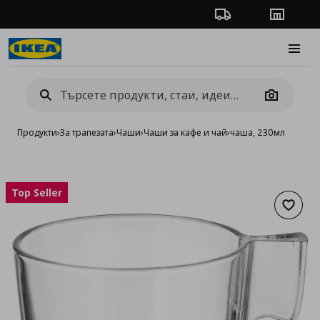
Проследяване на п
Магази
Burge
Camera
Продукти
›
За трапезата
›
Чаши
›
Чаши за кафе и чай
›
чаша, 230мл
Top Seller
Добав