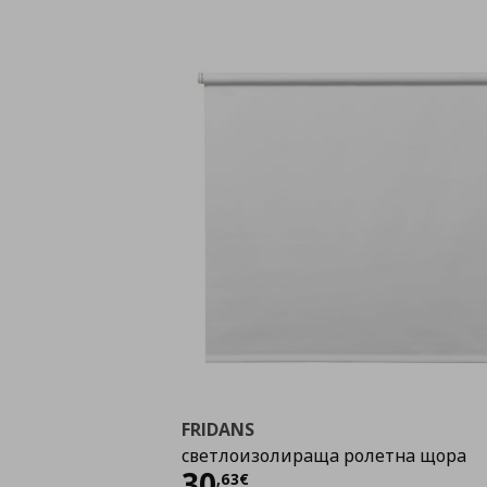
FRIDANS
светлоизолираща ролетна щора
Цена
30,63 €
30
,
63
€