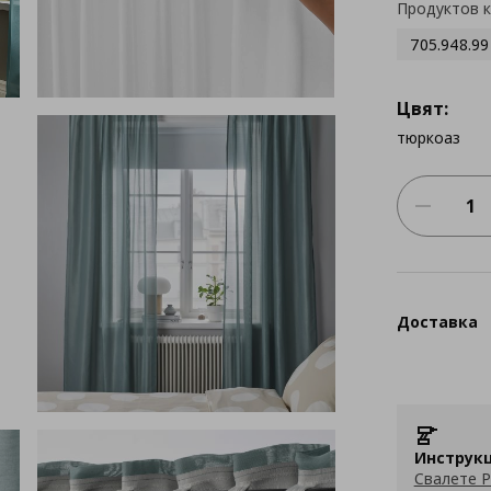
Продуктов 
705.948.99
Цвят:
тюркоаз
Доставка
Инструкц
Свалете P