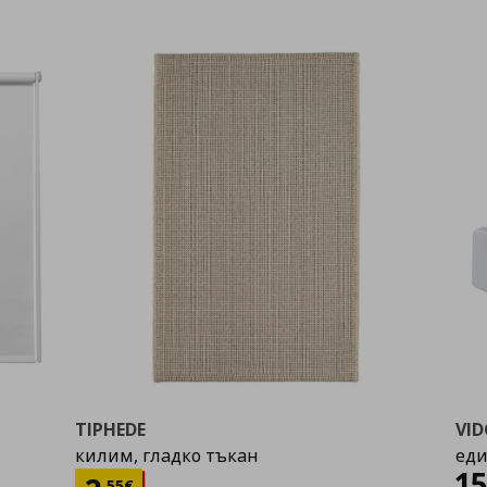
TIPHEDE
VI
килим, гладко тъкан
еди
Ц
1
,
55
€