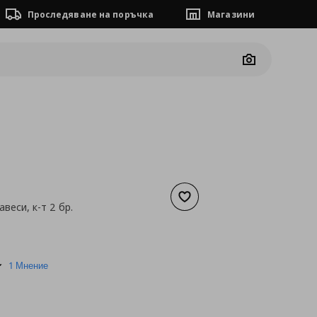
Проследяване на поръчка
Магазини
Camera
Добави към списъка с люб
веси, к-т 2 бр.
а
20,40 €
5.0
1 Мнение
star
rating