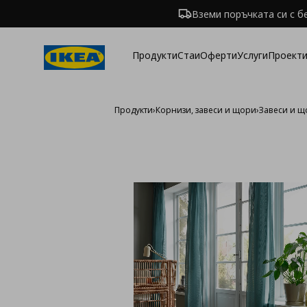
Вземи поръчката си с б
Продукти
Стаи
Оферти
Услуги
Проекти
Продукти
›
Корнизи, завеси и щори
›
Завеси и 