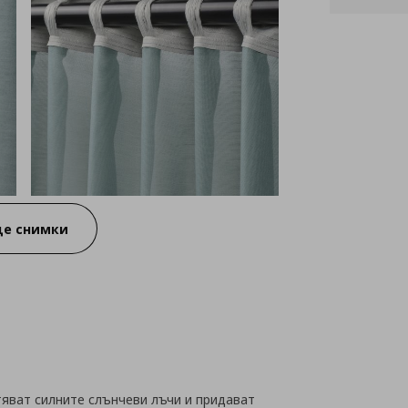
е снимки
яват силните слънчеви лъчи и придават