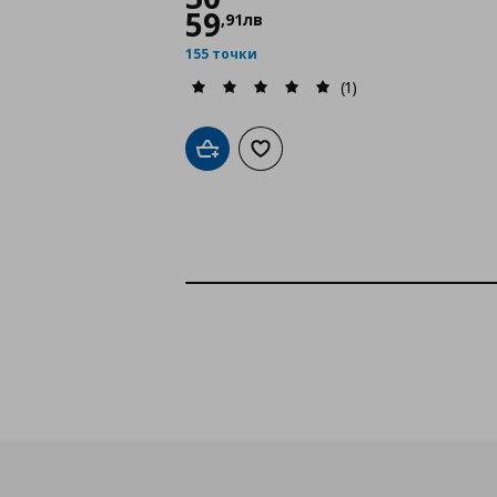
59
,
91
лв
155 точки
(1)
Добави в кошницата
Добави към списъка с любими