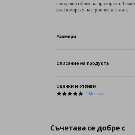
завършен облик на прозореца. Тюрко
внася морско настроение в стаята.
Размери
Описание на продукта
Оценки и отзиви
5.0
1 Мнение
star
rating
Съчетава се добре с