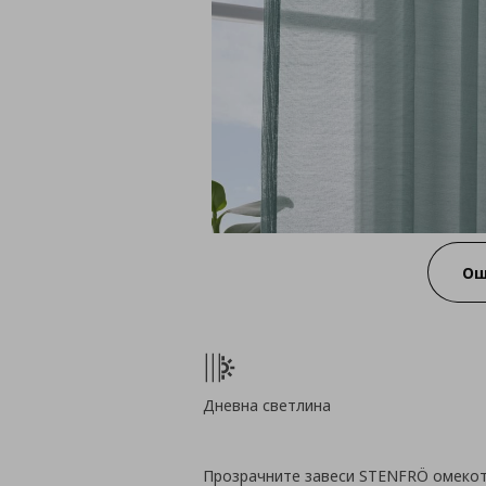
Ощ
Дневна светлина
Прозрачните завеси STENFRÖ омекот