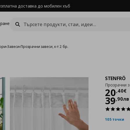
езплатна доставка до мобилен хъб
ране
щори
›
Завеси
›
Прозрачни завеси, к-т 2 бр.
STENFRÖ
Прозрачни за
Цен
20
,
40
€
39
,
90
лв
105 точки