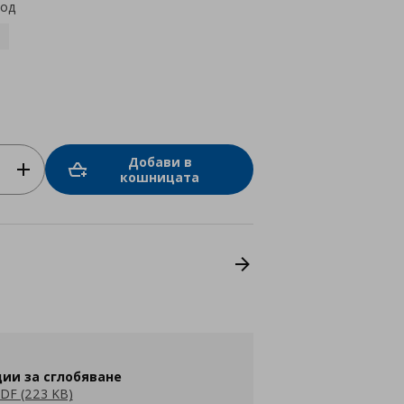
код
Добави в
кошницата
ии за сглобяване
DF (223 KB)