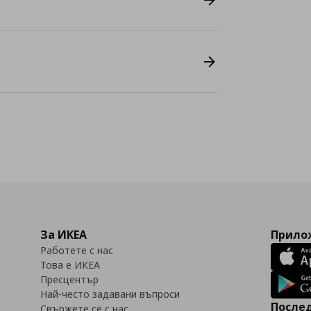
За ИКЕА
Прилож
Работете с нас
Това е ИКЕА
Пресцентър
Най-често задавани въпроси
Послед
Свържете се с нас