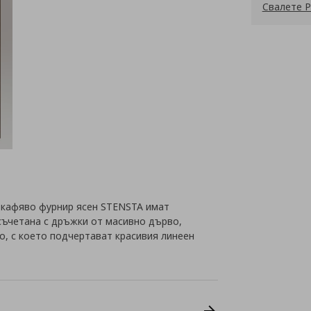
Свалете P
окафяво фурнир ясен STENSTA имат
 съчетана с дръжки от масивно дърво,
, с което подчертават красивия линеен