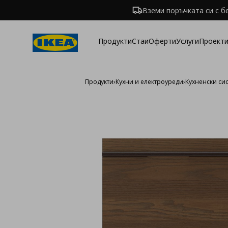
Вземи поръчката си с б
Продукти
Стаи
Оферти
Услуги
Проекти
Продукти
›
Кухни и електроуреди
›
Кухненски си