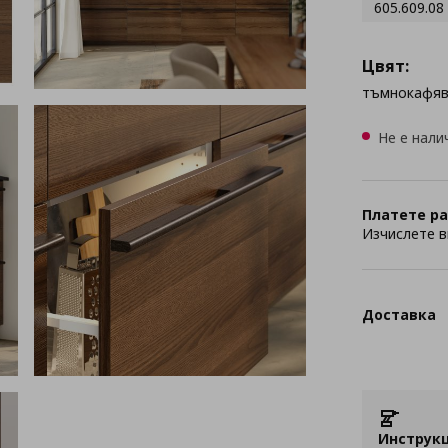
605.609.08
Цвят:
тъмнокафя
Не е нали
Платете ра
Изчислете в
Доставка
Инструкц