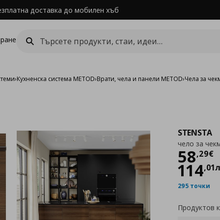
езплатна доставка до мобилен хъб
ране
стеми
›
Кухненска система METOD
›
Врати, чела и панели METOD
›
Чела за че
STENSTA
чело за чек
Цен
58
,
29
€
114
,
01
295 точки
Продуктов 