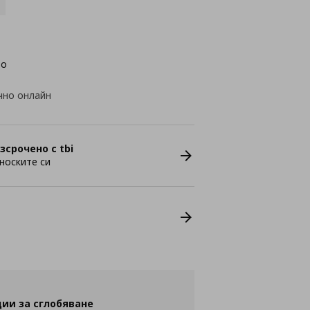
во
чно онлайн
зсрочено с tbi
носките си
ии за сглобяване