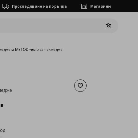
Проследяване на поръчка
Магазини
Camera
кмеджета METOD
›
чело за чекмедже
Добави към списъка с люб
медже
а
58,29 €
лв
код