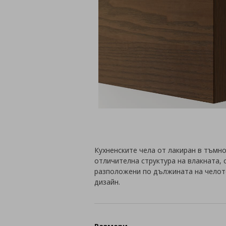
Кухненските чела от лакиран в тъмн
отличителна структура на влакната,
разположени по дължината на челото
дизайн.