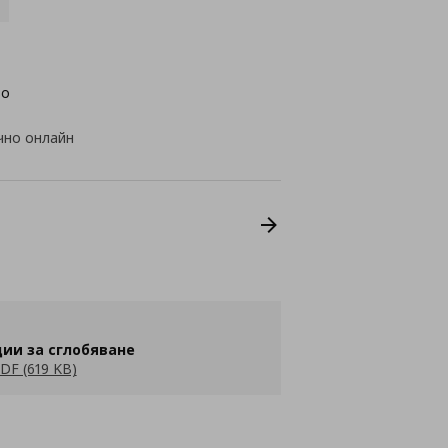
во
чно онлайн
ии за сглобяване
DF (619 KB)