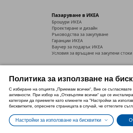
Пазаруване в ИКЕА
Брошури ИКЕА
Проектиране и дизайн
Ръководства за закупуване
Гаранции ИКЕА
Ваучер за подарък ИКЕА
Условия за връщане на закупени стоки
Политика за използване на бис
С избиране на опцията „Приемам всички“, Вие се съгласявате
Политика за използване на бискви
активности. При избор на „Отхвърлям всички“ ще се инсталир
Обща политика за личните данни
категории да приемете като кликнете на "Настройки за използв
Политика за защита на лични данн
бисквитките, опреснете страницата в случай, че оттеглите съгл
Настройки за използване на бисквитки
О
© Inter-IKEA Systems B.V. 1999 - 2025