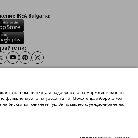
ение IKEA Bulgaria:
вайте ни:
ook
Twitter
Youtube
Pinterest
Instagram
 анализ на посещенията и подобряване на маркетинговите ни
олзване на ikea.bg
ото функциониране на уебсайта ни. Можете да изберете кои
 IKEA Family
е на бисквитки, кликнете тук. За правилно функциониране на