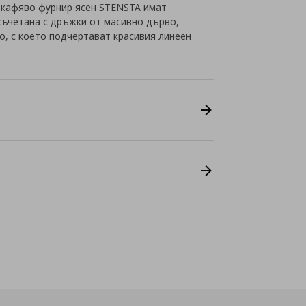
окафяво фурнир ясен STENSTA имат
 съчетана с дръжки от масивно дърво,
, с което подчертават красивия линеен