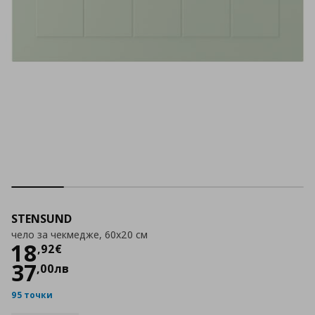
STENSUND
чело за чекмедже, 60x20 см
Цена
18,92 €
18
,
92
€
37
,
00
лв
95 точки