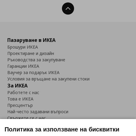
Нагоре
Пазаруване в ИКЕА
Брошури ИКЕА
Проектиране и дизайн
Ръководства за закупуване
Гаранции ИКЕА
Ваучер за подарък ИКЕА
Условия за връщане на закупени стоки
За ИКЕА
Работете с нас
Това е ИКЕА
Пресцентър
Най-често задавани въпроси
Свържете се с нас
Приложение IKEA Bulgaria:
Политика за използване на бисквитки