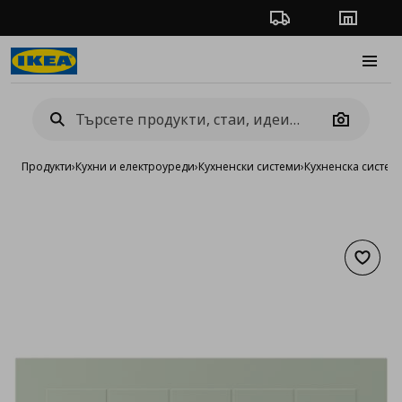
Проследяване на п
Магази
Burge
Camera
Продукти
›
Кухни и електроуреди
›
Кухненски системи
›
Кухненска систе
Добав