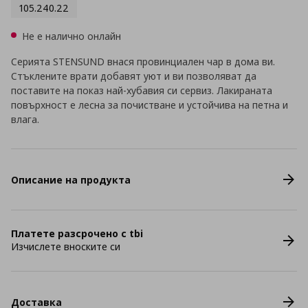
105.240.22
Не е налично онлайн
Серията STENSUND внася провинциален чар в дома ви.
Стъклените врати добавят уют и ви позволяват да
поставите на показ най-хубавия си сервиз. Лакираната
повърхност е лесна за почистване и устойчива на петна и
влага.
Описание на продукта
Платете разсрочено с tbi
Изчислете вноските си
Доставка