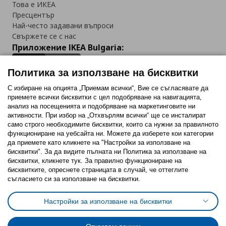
Това е ИКЕА
Пресцентър
Най-често задавани въпроси
Свържете се с нас
Приложение IKEA Bulgaria:
Политика за използване на бисквитки
С избиране на опцията „Приемам всички“, Вие се съгласявате да
приемете всички бисквитки с цел подобряване на навигацията,
Последвайте ни:
анализ на посещенията и подобряване на маркетинговите ни
активности. При избор на „Отхвърлям всички“ ще се инсталират
Facebook
Twitter
Youtube
Pinterest
Instagram
само строго необходимитe бисквитки, които са нужни за правилното
функциониране на уебсайта ни. Можете да изберете кои категории
да приемете като кликнете на "Настройки за използване на
бисквитки". За да видите пълната ни Политика за използване на
бисквитки, кликнете тук. За правилно функциониране на
бисквитките, опреснете страницата в случай, че оттеглите
съгласието си за използване на бисквитки.
Политика за използване на бисквитки (Cookies)
Избор на настройки за използване на бисквитки
Настройки за използване на бисквитки
Условия за ползване на ikea.bg
Обща политика за личните данни
Политика за защита на личните данни на ikea.bg
Общи условия на програма IKEA Family