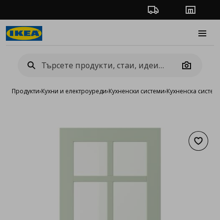
Проследяване на п
Магази
Burge
Camera
Продукти
›
Кухни и електроуреди
›
Кухненски системи
›
Кухненска систе
Добав