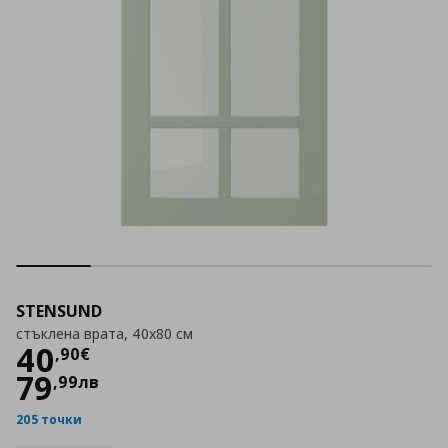
STENSUND
стъклена врата, 40x80 см
Цена
40,90 €
40
,
90
€
79
,
99
лв
205 точки