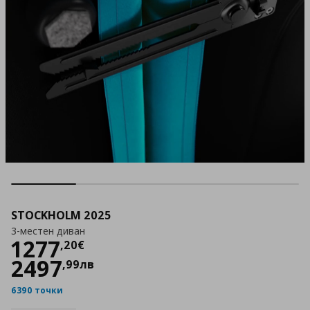
STOCKHOLM 2025
3-местен диван
Цена
1277,20 €
1277
,
20
€
2497
,
99
лв
6390 точки