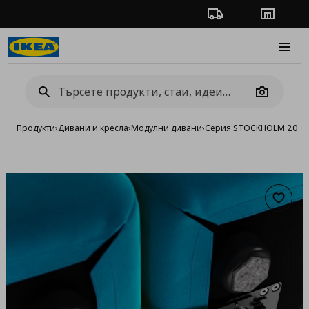
Проследяване на п
Магази
Burge
Camera
Продукти
›
Дивани и кресла
›
Модулни дивани
›
Серия STOCKHOLM 2025
Добав