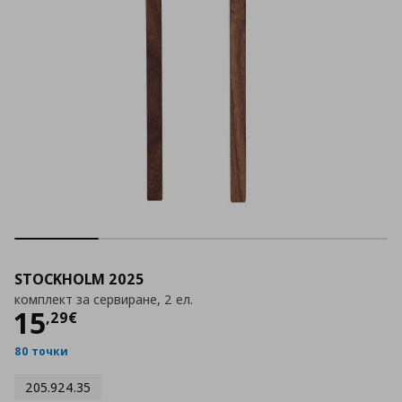
STOCKHOLM 2025
комплект за сервиране, 2 ел.
Цена
15,29 €
15
,
29
€
80 точки
205.924.35