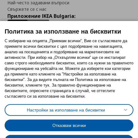
Най-често задавани въпроси
Свържете се с нас
Приложение IKEA Bulgaria:
Политика за използване на бисквитки
С избиране на опцията „Приемам всички“, Вие се съгласявате да
приемете всички бисквитки с цел подобряване на навигацията,
Последвайте ни:
анализ на посещенията и подобряване на маркетинговите ни
активности. При избор на „Отхвърлям всички“ ще се инсталират
Facebook
Twitter
Youtube
Pinterest
Instagram
само строго необходимитe бисквитки, които са нужни за правилното
функциониране на уебсайта ни. Можете да изберете кои категории
да приемете като кликнете на "Настройки за използване на
бисквитки". За да видите пълната ни Политика за използване на
бисквитки, кликнете тук. За правилно функциониране на
бисквитките, опреснете страницата в случай, че оттеглите
съгласието си за използване на бисквитки.
Политика за използване на бисквитки (Cookies)
Избор на настройки за използване на бисквитки
Настройки за използване на бисквитки
Условия за ползване на ikea.bg
Обща политика за личните данни
Политика за защита на личните данни на ikea.bg
Общи условия на програма IKEA Family
Отказвам всички
Политика за защита на лични данни на програма IKEA Family