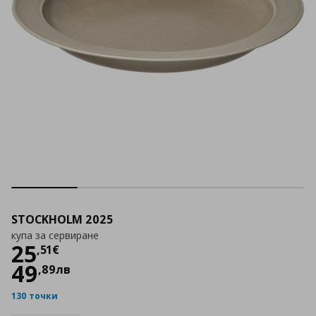
STOCKHOLM 2025
купа за сервиране
Цена
25,51 €
25
,
51
€
49
,
89
лв
130 точки