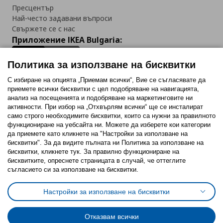
Пресцентър
Най-често задавани въпроси
Свържете се с нас
Приложение IKEA Bulgaria:
Политика за използване на бисквитки
С избиране на опцията „Приемам всички“, Вие се съгласявате да
приемете всички бисквитки с цел подобряване на навигацията,
Последвайте ни:
анализ на посещенията и подобряване на маркетинговите ни
активности. При избор на „Отхвърлям всички“ ще се инсталират
Facebook
Twitter
Youtube
Pinterest
Instagram
само строго необходимитe бисквитки, които са нужни за правилното
функциониране на уебсайта ни. Можете да изберете кои категории
да приемете като кликнете на "Настройки за използване на
бисквитки". За да видите пълната ни Политика за използване на
бисквитки, кликнете тук. За правилно функциониране на
бисквитките, опреснете страницата в случай, че оттеглите
съгласието си за използване на бисквитки.
Политика за използване на бисквитки (Cookies)
Избор на настройки за използване на бисквитки
Настройки за използване на бисквитки
Условия за ползване на ikea.bg
Обща политика за личните данни
Политика за защита на личните данни на ikea.bg
Общи условия на програма IKEA Family
Отказвам всички