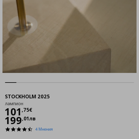
STOCKHOLM 2025
лампион
Цена
101,75 €
101
,
75
€
199
,
01
лв
4.5
4 Мнения
star