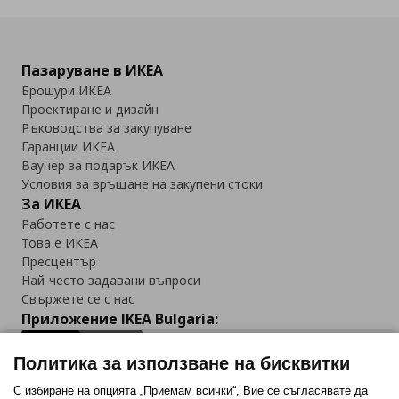
Пазаруване в ИКЕА
Брошури ИКЕА
Проектиране и дизайн
Ръководства за закупуване
Гаранции ИКЕА
Ваучер за подарък ИКЕА
Условия за връщане на закупени стоки
За ИКЕА
Работете с нас
Това е ИКЕА
Пресцентър
Най-често задавани въпроси
Свържете се с нас
Приложение IKEA Bulgaria:
Политика за използване на бисквитки
С избиране на опцията „Приемам всички“, Вие се съгласявате да