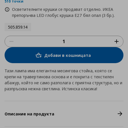
rating
510 точки
Осветителните крушки се продават отделно. ИКЕА
препоръчва LED глобус крушка E27 бял опал (3 бр.).
505.859.14
Добави в кошницата
Тази лампа има елегантна месингова стойка, която се
крепи на травертинова основа и е покрита с текстилен
абажур, който не само разполага с приятна структура, но и
разпръсква нежна светлина. Истинска класика!
Описание на продукта