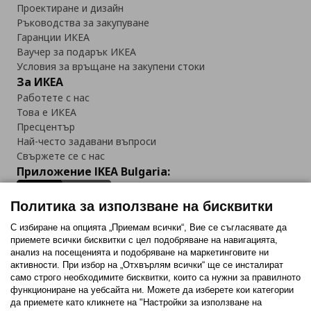
Проектиране и дизайн
Ръководства за закупуване
Гаранции ИКЕА
Ваучер за подарък ИКЕА
Условия за връщане на закупени стоки
За ИКЕА
Работете с нас
Това е ИКЕА
Пресцентър
Най-често задавани въпроси
Свържете се с нас
Приложение IKEA Bulgaria:
Политика за използване на бисквитки
С избиране на опцията „Приемам всички“, Вие се съгласявате да
приемете всички бисквитки с цел подобряване на навигацията,
Последвайте ни:
анализ на посещенията и подобряване на маркетинговите ни
активности. При избор на „Отхвърлям всички“ ще се инсталират
Facebook
Twitter
Youtube
Pinterest
Instagram
само строго необходимитe бисквитки, които са нужни за правилното
функциониране на уебсайта ни. Можете да изберете кои категории
да приемете като кликнете на "Настройки за използване на