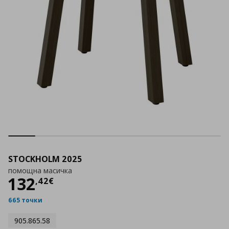
STOCKHOLM 2025
помощна масичка
Цена
132,42 €
132
,
42
€
665 точки
905.865.58