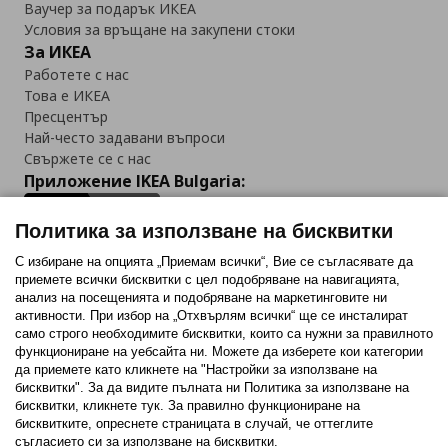
Ваучер за подарък ИКЕА
Условия за връщане на закупени стоки
За ИКЕА
Работете с нас
Това е ИКЕА
Пресцентър
Най-често задавани въпроси
Свържете се с нас
Приложение IKEA Bulgaria:
Политика за използване на бисквитки
С избиране на опцията „Приемам всички“, Вие се съгласявате да
приемете всички бисквитки с цел подобряване на навигацията,
Последвайте ни:
анализ на посещенията и подобряване на маркетинговите ни
активности. При избор на „Отхвърлям всички“ ще се инсталират
Facebook
Twitter
Youtube
Pinterest
Instagram
само строго необходимитe бисквитки, които са нужни за правилното
функциониране на уебсайта ни. Можете да изберете кои категории
да приемете като кликнете на "Настройки за използване на
бисквитки". За да видите пълната ни Политика за използване на
бисквитки, кликнете тук. За правилно функциониране на
бисквитките, опреснете страницата в случай, че оттеглите
съгласието си за използване на бисквитки.
Политика за използване на бисквитки (Cookies)