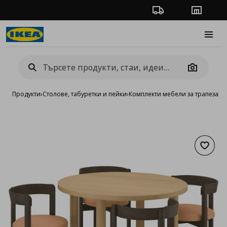
Проследяване на п
Магази
Burge
Camera
Продукти
›
Столове, табуретки и пейки
›
Комплекти мебели за трапезари
Добав