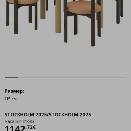
Размер:
115 см
STOCKHOLM 2025/STOCKHOLM 2025
маса и 4 стола
Цена
1142,72 €
1142
,
72
€