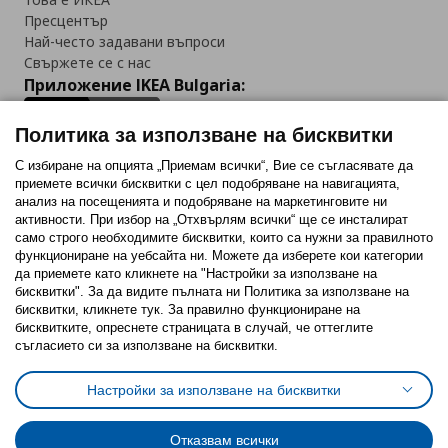
Пресцентър
Най-често задавани въпроси
Свържете се с нас
Приложение IKEA Bulgaria:
Политика за използване на бисквитки
С избиране на опцията „Приемам всички“, Вие се съгласявате да
приемете всички бисквитки с цел подобряване на навигацията,
Последвайте ни:
анализ на посещенията и подобряване на маркетинговите ни
активности. При избор на „Отхвърлям всички“ ще се инсталират
Facebook
Twitter
Youtube
Pinterest
Instagram
само строго необходимитe бисквитки, които са нужни за правилното
функциониране на уебсайта ни. Можете да изберете кои категории
да приемете като кликнете на "Настройки за използване на
бисквитки". За да видите пълната ни Политика за използване на
бисквитки, кликнете тук. За правилно функциониране на
бисквитките, опреснете страницата в случай, че оттеглите
съгласието си за използване на бисквитки.
Политика за използване на бисквитки (Cookies)
Избор на настройки за използване на бисквитки
Настройки за използване на бисквитки
Условия за ползване на ikea.bg
Обща политика за личните данни
Политика за защита на личните данни на ikea.bg
Общи условия на програма IKEA Family
Отказвам всички