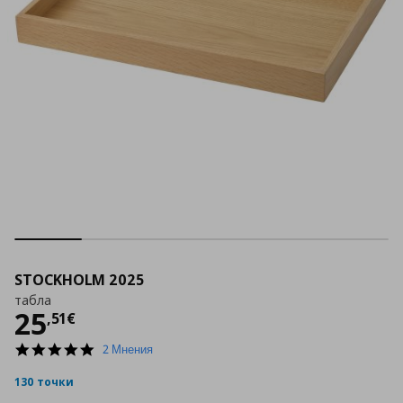
STOCKHOLM 2025
табла
Цена
25,51 €
25
,
51
€
5.0
2 Мнения
star
rating
130 точки