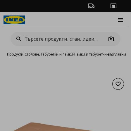
Проследяване на п
Магази
Burge
Camera
Продукти
›
Столове, табуретки и пейки
›
Пейки и табуретки
›
възглавница
Добав