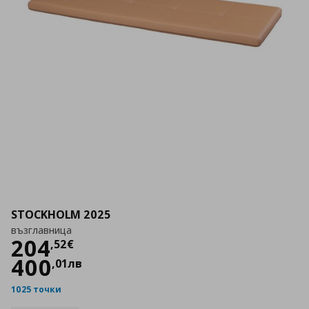
STOCKHOLM 2025
възглавница
Цена
204,52 €
204
,
52
€
400
,
01
лв
1025 точки