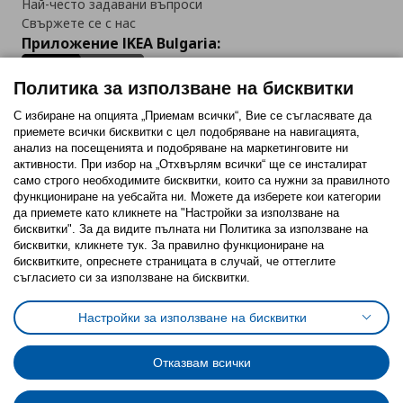
Най-често задавани въпроси
Свържете се с нас
Приложение IKEA Bulgaria:
Политика за използване на бисквитки
С избиране на опцията „Приемам всички“, Вие се съгласявате да
приемете всички бисквитки с цел подобряване на навигацията,
Последвайте ни:
анализ на посещенията и подобряване на маркетинговите ни
активности. При избор на „Отхвърлям всички“ ще се инсталират
Facebook
Twitter
Youtube
Pinterest
Instagram
само строго необходимитe бисквитки, които са нужни за правилното
функциониране на уебсайта ни. Можете да изберете кои категории
да приемете като кликнете на "Настройки за използване на
бисквитки". За да видите пълната ни Политика за използване на
бисквитки, кликнете тук. За правилно функциониране на
бисквитките, опреснете страницата в случай, че оттеглите
съгласието си за използване на бисквитки.
Политика за използване на бисквитки (Cookies)
Избор на настройки за използване на бисквитки
Настройки за използване на бисквитки
Условия за ползване на ikea.bg
Обща политика за личните данни
Политика за защита на личните данни на ikea.bg
Общи условия на програма IKEA Family
Отказвам всички
Политика за защита на лични данни на програма IKEA Family