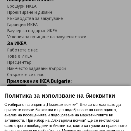
Брошури ИКЕА
Проектиране и дизайн
Ръководства за закупуване
Гаранции ИКЕА
Ваучер за подарък ИКЕА
Условия за връщане на закупени стоки
За ИКЕА
Работете с нас
Това е ИКЕА
Пресцентър
Най-често задавани въпроси
Свържете се с нас
Приложение IKEA Bulgaria:
Политика за използване на бисквитки
С избиране на опцията „Приемам всички“, Вие се съгласявате да
приемете всички бисквитки с цел подобряване на навигацията,
Последвайте ни:
анализ на посещенията и подобряване на маркетинговите ни
активности. При избор на „Отхвърлям всички“ ще се инсталират
Facebook
Twitter
Youtube
Pinterest
Instagram
само строго необходимитe бисквитки, които са нужни за правилното
функциониране на уебсайта ни. Можете да изберете кои категории