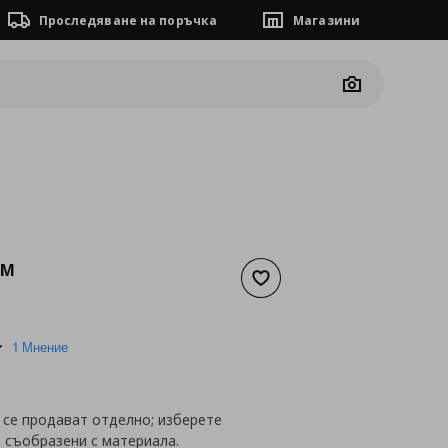
Проследяване на поръчка
Магазини
Camera
LM
Добави към списъка с люб
а
76,18 €
5.0
1 Мнение
star
rating
 се продават отделно; изберете
 съобразени с материала.