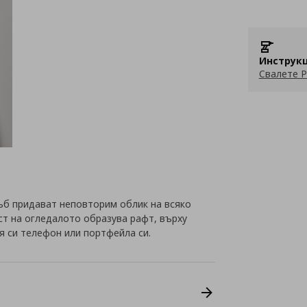
Инструкц
Свалете P
ъб придават неповторим облик на всяко
ст на огледалото образува рафт, върху
 си телефон или портфейла си.