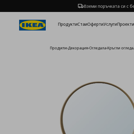
Вземи поръчката си с б
Продукти
Стаи
Оферти
Услуги
Проекти
Продукти
›
Декорация
›
Огледала
›
Кръгли огледа