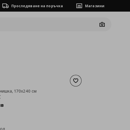
Проследяване на поръчка
Магазини
Camera
Добави към списъка с люб
 нишка, 170x240 см
а
101,75 €
€
лв
код