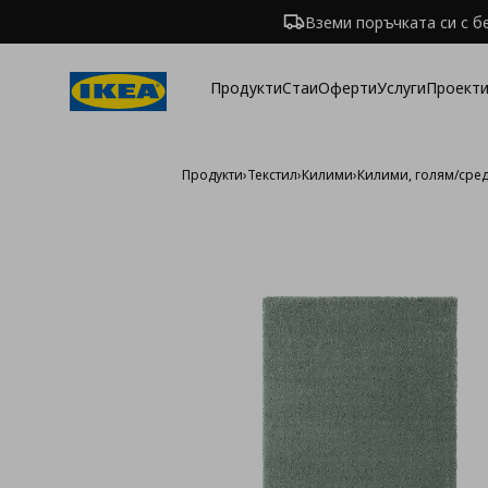
Вземи поръчката си с б
Продукти
Стаи
Оферти
Услуги
Проекти
Продукти
›
Текстил
›
Килими
›
Килими, голям/сре