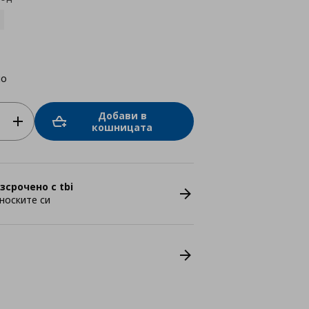
но
Добави в
кошницата
зсрочено с tbi
носките си