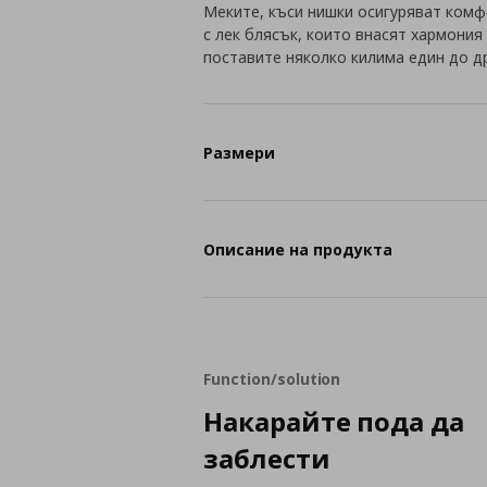
Меките, къси нишки осигуряват комф
с лек блясък, които внасят хармония
поставите няколко килима един до д
Размери
Описание на продукта
Function/solution
Накарайте пода да
заблести