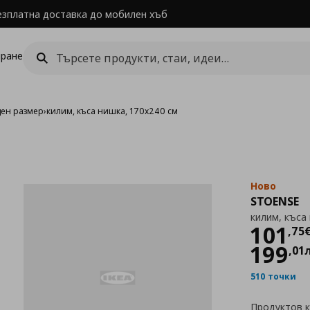
езплатна доставка до мобилен хъб
ране
ден размер
›
килим, къса нишка, 170x240 см
Ново
STOENSE
килим, къса
Цен
101
,
75
199
,
01
510 точки
Продуктов 