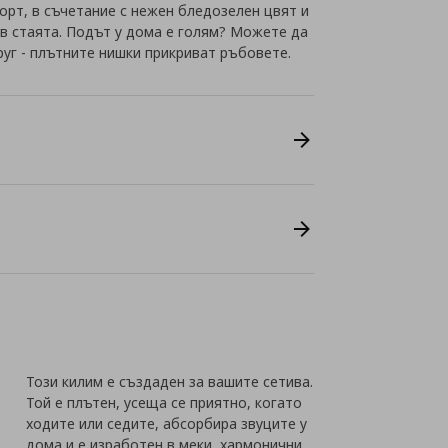
орт, в съчетание с нежен бледозелен цвят и
 в стаята. Подът у дома е голям? Можете да
руг - плътните нишки прикриват ръбовете.
Този килим е създаден за вашите сетива.
Той е плътен, усеща се приятно, когато
ходите или седите, абсорбира звуците у
дома и е изработен в меки, хармонични