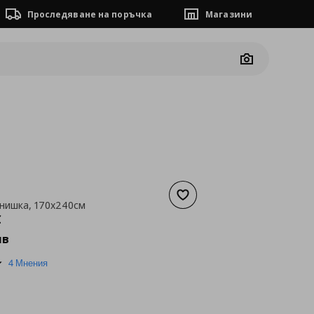
Проследяване на поръчка
Магазини
Camera
Добави към списъка с люб
 нишка, 170x240см
а
101,75 €
€
лв
5.0
4 Мнения
star
rating