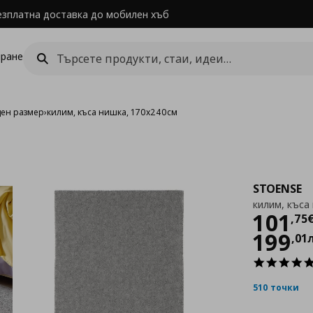
езплатна доставка до мобилен хъб
ране
ден размер
›
килим, къса нишка, 170x240см
STOENSE
килим, къса
Цен
101
,
75
199
,
01
510 точки