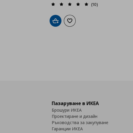
(10)
Добави в кошницата
Добави към списъка с любими
Пазаруване в ИКЕА
Брошури ИКЕА
Проектиране и дизайн
Ръководства за закупуване
Гаранции ИКЕА