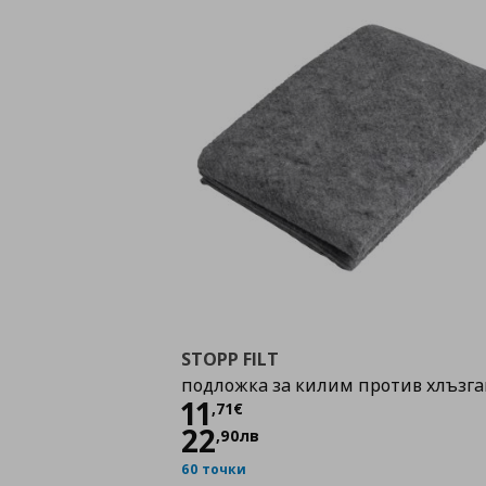
STOPP FILT
подложка за килим против хлъзга
Цена
11,71 €
11
,
71
€
22
,
90
лв
60 точки