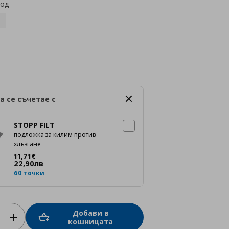
код
а се съчетае с
STOPP FILT
подложка за килим против
хлъзгане
Цена
11,71 €
11
,
71
€
22
,
90
лв
60 точки
Добави в
кошницата