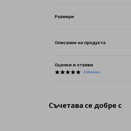
Размери
Описание на продукта
Оценки и отзиви
5.0
4 Мнения
star
rating
Съчетава се добре с