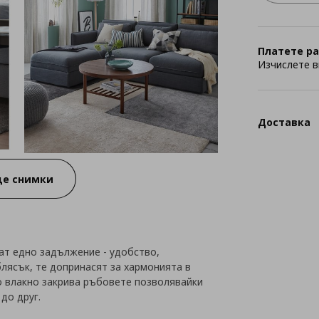
Платете ра
Изчислете в
Доставка
е снимки
ат едно задължение - удобство,
блясък, те допринасят за хармонията в
о влакно закрива ръбовете позволявайки
до друг.