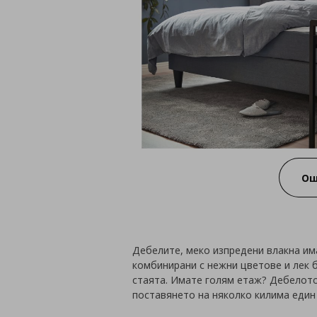
Ощ
Дебелите, меко изпредени влакна им
комбинирани с нежни цветове и лек 
стаята. Имате голям етаж? Дебелот
поставянето на няколко килима един 