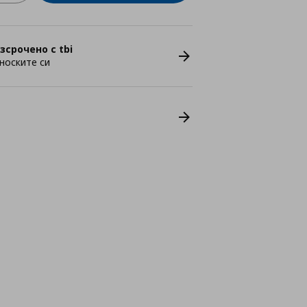
зсрочено с tbi
носките си