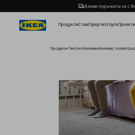
Вземи поръчката си с б
Продукти
Стаи
Оферти
Услуги
Проекти
Продукти
›
Текстил
›
Килими
›
Килими, голям/сре