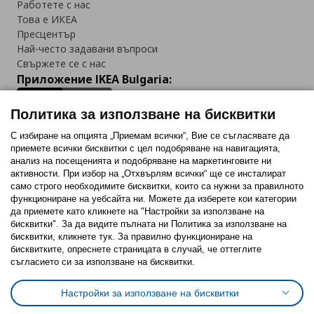
Работете с нас
Това е ИКЕА
Пресцентър
Най-често задавани въпроси
Свържете се с нас
Приложение IKEA Bulgaria:
Политика за използване на бисквитки
С избиране на опцията „Приемам всички“, Вие се съгласявате да
приемете всички бисквитки с цел подобряване на навигацията,
Последвайте ни:
анализ на посещенията и подобряване на маркетинговите ни
активности. При избор на „Отхвърлям всички“ ще се инсталират
Facebook
Twitter
Youtube
Pinterest
Instagram
само строго необходимитe бисквитки, които са нужни за правилното
функциониране на уебсайта ни. Можете да изберете кои категории
да приемете като кликнете на "Настройки за използване на
бисквитки". За да видите пълната ни Политика за използване на
бисквитки, кликнете тук. За правилно функциониране на
бисквитките, опреснете страницата в случай, че оттеглите
съгласието си за използване на бисквитки.
Политика за използване на бисквитки (Cookies)
Избор на настройки за използване на бисквитки
Настройки за използване на бисквитки
Условия за ползване на ikea.bg
Обща политика за личните данни
Политика за защита на личните данни на ikea.bg