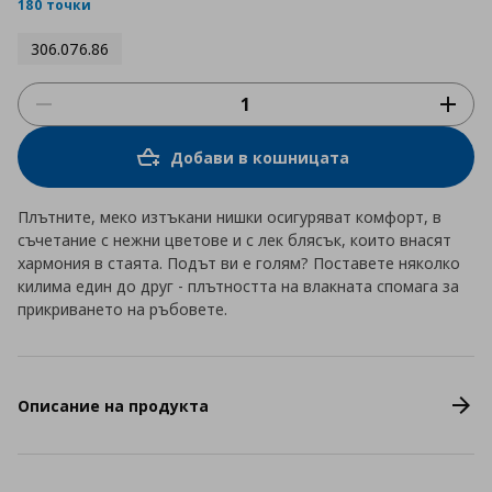
rating
180 точки
306.076.86
Добави в кошницата
Плътните, меко изтъкани нишки осигуряват комфорт, в
съчетание с нежни цветове и с лек блясък, които внасят
хармония в стаята. Подът ви е голям? Поставете няколко
килима един до друг - плътността на влакната спомага за
прикриването на ръбовете.
Описание на продукта