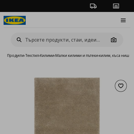
Проследяване на п
Магази
Burge
Camera
Продукти
›
Текстил
›
Килими
›
Малки килими и пътеки
›
килим, къса нишка
Добав