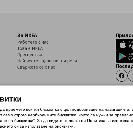
За ИКЕА
Прилож
Работете с нас
Това е ИКЕА
Пресцентър
Най-често задавани въпроси
Послед
Свържете се с нас
Faceb
квитки
 да приемете всички бисквитки с цел подобряване на навигацията,
тки (Cookies)
Избор на настройки за използване на бисквитки
Условия за п
ат само строго необходимитe бисквитки, които са нужни за правилн
Политика за защита на личните данни на ikea.bg
Общи условия на програма
ане на бисквитки". За да видите пълната ни Политика за използван
и на програма IKEA Family
асието си за използване на бисквитки.