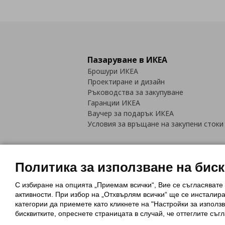
Пазаруване в ИКЕА
Брошури ИКЕА
Проектиране и дизайн
Ръководства за закупуване
Гаранции ИКЕА
Ваучер за подарък ИКЕА
Условия за връщане на закупени стоки
Политика за използване на бис
С избиране на опцията „Приемам всички“, Вие се съгласявате
Политика за използване на бискви
активности. При избор на „Отхвърлям всички“ ще се инсталир
Обща политика за личните данни
категории да приемете като кликнете на "Настройки за използв
Политика за защита на лични данн
бисквитките, опреснете страницата в случай, че оттеглите съгл