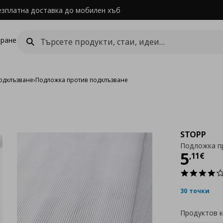
езплатна доставка до мобилен хъб
ране
одхлъзване
›
Подложка против подхлъзване
STOPP
Подложка п
Цен
5
,
11
€
30 точки
Продуктов 