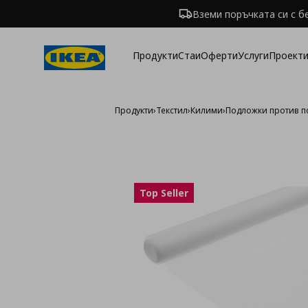
Вземи поръчката си с б
Продукти
Стаи
Оферти
Услуги
Проекти
Продукти
›
Текстил
›
Килими
›
Подложки против п
Top Seller