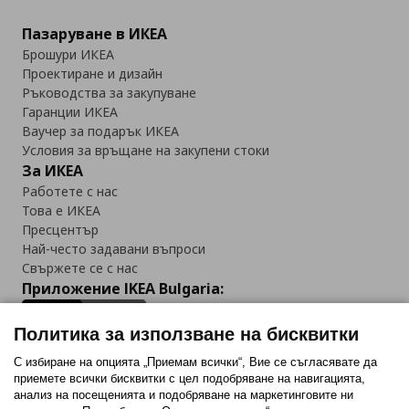
Пазаруване в ИКЕА
Брошури ИКЕА
Проектиране и дизайн
Ръководства за закупуване
Гаранции ИКЕА
Ваучер за подарък ИКЕА
Условия за връщане на закупени стоки
За ИКЕА
Работете с нас
Това е ИКЕА
Пресцентър
Най-често задавани въпроси
Свържете се с нас
Приложение IKEA Bulgaria:
Политика за използване на бисквитки
С избиране на опцията „Приемам всички“, Вие се съгласявате да
приемете всички бисквитки с цел подобряване на навигацията,
Последвайте ни:
анализ на посещенията и подобряване на маркетинговите ни