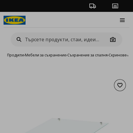
Проследяване на п
Магази
Burge
Camera
Продукти
›
Мебели за съхранение
›
Съхранение за спалня
›
Скринове
›
Ак
Добав