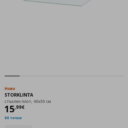
Ново
STORKLINTA
стъклен плот, 40x50 см
Цена
15,99 €
15
,
99
€
80 точки