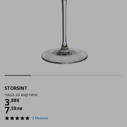
STORSINT
чаша за мартини
Цена
3,88 €
3
,
88
€
7
,
59
лв
4.9
8 Мнения
star