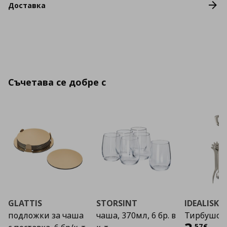
Доставка
Съчетава се добре с
GLATTIS
STORSINT
IDEALISK
подложки за чаша
чаша, 370мл, 6 бр. в
Тирбушон
,
57
€