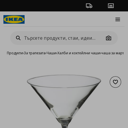
Проследяване на п
Магази
Burge
Camera
Продукти
›
За трапезата
›
Чаши
›
Халби и коктейлни чаши
›
чаша за марти
Добав