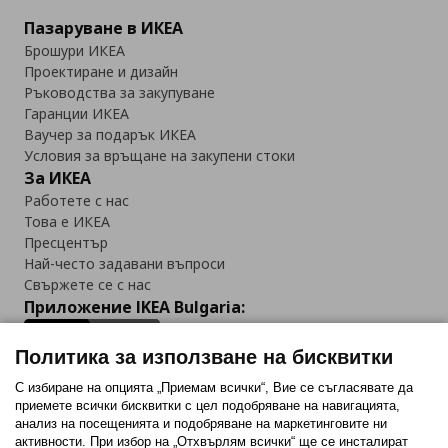
Пазаруване в ИКЕА
Брошури ИКЕА
Проектиране и дизайн
Ръководства за закупуване
Гаранции ИКЕА
Ваучер за подарък ИКЕА
Условия за връщане на закупени стоки
За ИКЕА
Работете с нас
Това е ИКЕА
Пресцентър
Най-често задавани въпроси
Свържете се с нас
Приложение IKEA Bulgaria:
Политика за използване на бисквитки
С избиране на опцията „Приемам всички“, Вие се съгласявате да
приемете всички бисквитки с цел подобряване на навигацията,
Последвайте ни:
анализ на посещенията и подобряване на маркетинговите ни
активности. При избор на „Отхвърлям всички“ ще се инсталират