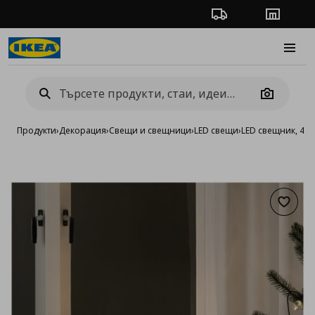
Проследяване на п
Магази
Burge
Camera
Продукти
›
Декорация
›
Свещи и свещници
›
LED свещи
›
LED свещник, 4 
Добав