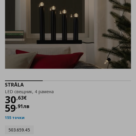
STRÅLA
LED свещник, 4 рамена
Цена
30,63 €
30
,
63
€
59
,
91
лв
155 точки
503.659.45