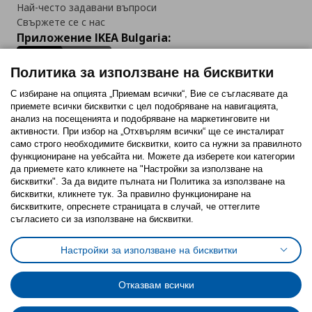
Най-често задавани въпроси
Свържете се с нас
Приложение IKEA Bulgaria:
Политика за използване на бисквитки
С избиране на опцията „Приемам всички“, Вие се съгласявате да
приемете всички бисквитки с цел подобряване на навигацията,
Последвайте ни:
анализ на посещенията и подобряване на маркетинговите ни
активности. При избор на „Отхвърлям всички“ ще се инсталират
Facebook
Twitter
Youtube
Pinterest
Instagram
само строго необходимитe бисквитки, които са нужни за правилното
функциониране на уебсайта ни. Можете да изберете кои категории
да приемете като кликнете на "Настройки за използване на
бисквитки". За да видите пълната ни Политика за използване на
бисквитки, кликнете тук. За правилно функциониране на
бисквитките, опреснете страницата в случай, че оттеглите
съгласието си за използване на бисквитки.
Политика за използване на бисквитки (Cookies)
Избор на настройки за използване на бисквитки
Настройки за използване на бисквитки
Условия за ползване на ikea.bg
Обща политика за личните данни
Политика за защита на личните данни на ikea.bg
Общи условия на програма IKEA Family
Отказвам всички
Политика за защита на лични данни на програма IKEA Family