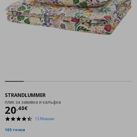
STRANDLUMMER
плик за завивка и калъфка
Цена
20,40 €
20
,
40
€
4.6
13 Мнения
star
rating
105 точки