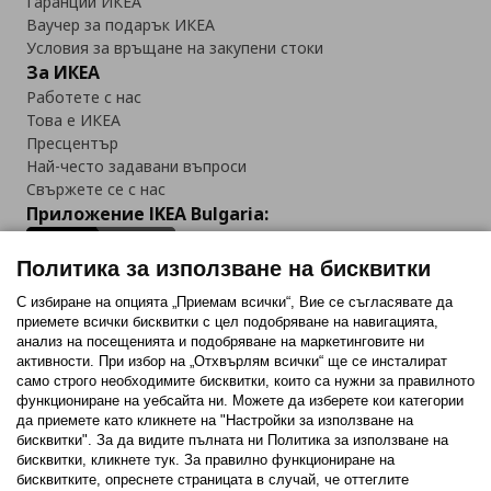
Гаранции ИКЕА
Ваучер за подарък ИКЕА
Условия за връщане на закупени стоки
За ИКЕА
Работете с нас
Това е ИКЕА
Пресцентър
Най-често задавани въпроси
Свържете се с нас
Приложение IKEA Bulgaria:
Политика за използване на бисквитки
С избиране на опцията „Приемам всички“, Вие се съгласявате да
приемете всички бисквитки с цел подобряване на навигацията,
Последвайте ни:
анализ на посещенията и подобряване на маркетинговите ни
активности. При избор на „Отхвърлям всички“ ще се инсталират
Facebook
Twitter
Youtube
Pinterest
Instagram
само строго необходимитe бисквитки, които са нужни за правилното
функциониране на уебсайта ни. Можете да изберете кои категории
да приемете като кликнете на "Настройки за използване на
бисквитки". За да видите пълната ни Политика за използване на
бисквитки, кликнете тук. За правилно функциониране на
бисквитките, опреснете страницата в случай, че оттеглите