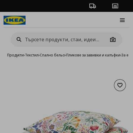
Проследяване на п
Магази
Burge
Camera
Продукти
›
Текстил
›
Спално бельо
›
Пликове за завивки и калъфки
›
За ед
Добав