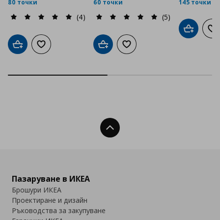
80 точки
60 точки
145 точки
(4)
(5)
Добави в
До
Добави в кошницата
Добави към списъка с любими
Добави в кошницата
Добави към списъка с люб
Нагоре
Пазаруване в ИКЕА
Брошури ИКЕА
Проектиране и дизайн
Ръководства за закупуване