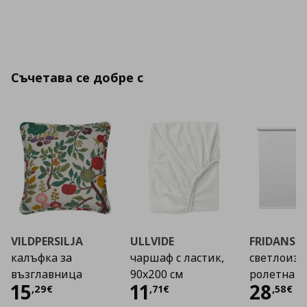
Съчетава се добре с
VILDPERSILJA
ULLVIDE
FRIDANS
калъфка за
чаршаф с ластик,
светлоиз
възглавница
90x200 см
ролетна 
Цена
15,29 €
Цена
11,71 €
Цена
15
11
28
,
29
€
,
71
€
,
58
€