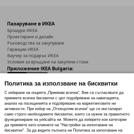
Пазаруване в ИКЕА
Брошури ИКЕА
Проектиране и дизайн
Ръководства за закупуване
Гаранции ИКЕА
Ваучер за подарък ИКЕА
Условия за връщане на закупени стоки
Приложение IKEA Bulgaria:
Политика за използване на бисквитки
С избиране на опцията „Приемам всички“, Вие се съгласявате да
приемете всички бисквитки с цел подобряване на навигацията,
Последвайте ни:
анализ на посещенията и подобряване на маркетинговите ни
активности. При избор на „Отхвърлям всички“ ще се инсталират
Facebook
Twitter
Youtube
Pinterest
Instagram
само строго необходимитe бисквитки, които са нужни за правилното
функциониране на уебсайта ни. Можете да изберете кои категории
да приемете като кликнете на "Настройки за използване на
бисквитки". За да видите пълната ни Политика за използване на