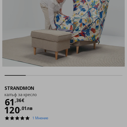
STRANDMON
калъф за кресло
Цена
61,36 €
61
,
36
€
120
,
01
лв
5.0
1 Мнение
star