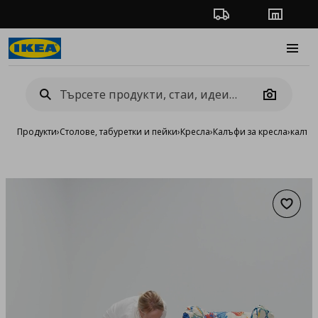
Проследяване на п
Магази
Burge
Camera
Продукти
›
Столове, табуретки и пейки
›
Кресла
›
Калъфи за кресла
›
калъф 
Добав