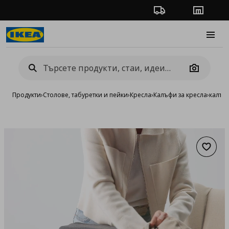
Проследяване на п
Магази
Burge
Camera
Продукти
›
Столове, табуретки и пейки
›
Кресла
›
Калъфи за кресла
›
калъф 
Добав