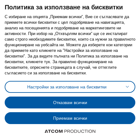
Политика за използване на бисквитки
С избиране на опцията „Приемам всички“, Вие се съгласявате да
приемете всички бисквитки с цел подобряване на навигацията,
Последвайте ни:
анализ на посещенията и подобряване на маркетинговите ни
активности. При избор на „Отхвърлям всички“ ще се инсталират
Facebook
Twitter
Youtube
Pinterest
Instagram
само строго необходимитe бисквитки, които са нужни за правилното
функциониране на уебсайта ни. Можете да изберете кои категории
да приемете като кликнете на "Настройки за използване на
бисквитки". За да видите пълната ни Политика за използване на
бисквитки, кликнете тук. За правилно функциониране на
бисквитките, опреснете страницата в случай, че оттеглите
съгласието си за използване на бисквитки.
Политика за използване на бисквитки (Cookies)
Избор на настройки за използване на бисквитки
Настройки за използване на бисквитки
Условия за ползване на ikea.bg
Обща политика за личните данни
Политика за защита на личните данни на ikea.bg
Общи условия на програма IKEA Family
Отказвам всички
Политика за защита на лични данни на програма IKEA Family
Приемам всички
© Inter-IKEA Systems B.V. 1999 - 2025