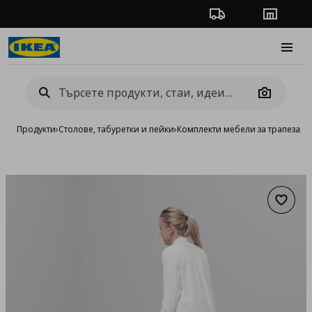
Проследяване на п
Магази
Burge
Camera
Продукти
›
Столове, табуретки и пейки
›
Комплекти мебели за трапезари
Добав