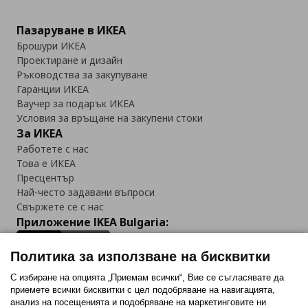
Пазаруване в ИКЕА
Брошури ИКЕА
Проектиране и дизайн
Ръководства за закупуване
Гаранции ИКЕА
Ваучер за подарък ИКЕА
Условия за връщане на закупени стоки
За ИКЕА
Работете с нас
Това е ИКЕА
Пресцентър
Най-често задавани въпроси
Свържете се с нас
Приложение IKEA Bulgaria:
Политика за използване на бисквитки
С избиране на опцията „Приемам всички“, Вие се съгласявате да
приемете всички бисквитки с цел подобряване на навигацията,
Последвайте ни:
анализ на посещенията и подобряване на маркетинговите ни