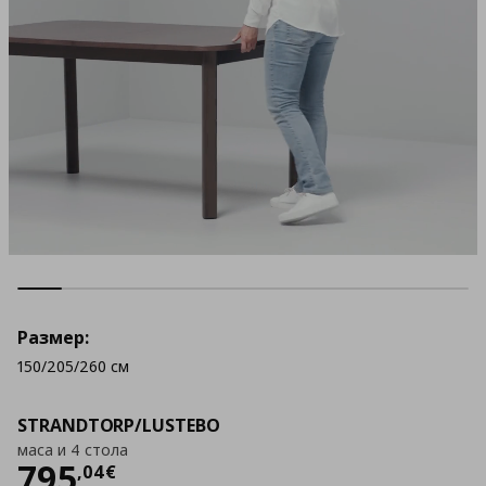
Размер:
150/205/260 см
STRANDTORP/LUSTEBO
маса и 4 стола
Цена
795,04 €
795
,
04
€