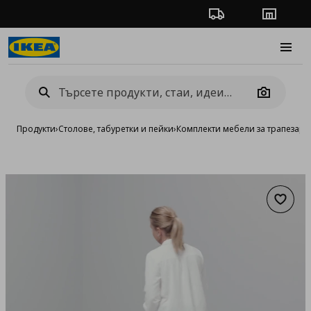
Проследяване на п
Магази
Burge
Camera
Продукти
›
Столове, табуретки и пейки
›
Комплекти мебели за трапезари
Добав