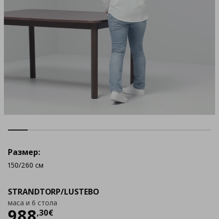
Размер:
150/260 см
STRANDTORP/LUSTEBO
маса и 6 стола
Цена
988,30 €
988
,
30
€