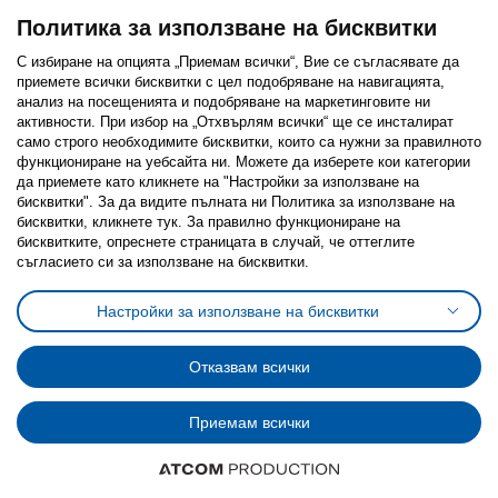
Политика за използване на бисквитки
С избиране на опцията „Приемам всички“, Вие се съгласявате да
приемете всички бисквитки с цел подобряване на навигацията,
Последвайте ни:
анализ на посещенията и подобряване на маркетинговите ни
активности. При избор на „Отхвърлям всички“ ще се инсталират
Facebook
Twitter
Youtube
Pinterest
Instagram
само строго необходимитe бисквитки, които са нужни за правилното
функциониране на уебсайта ни. Можете да изберете кои категории
да приемете като кликнете на "Настройки за използване на
бисквитки". За да видите пълната ни Политика за използване на
бисквитки, кликнете тук. За правилно функциониране на
бисквитките, опреснете страницата в случай, че оттеглите
съгласието си за използване на бисквитки.
Политика за използване на бисквитки (Cookies)
Избор на настройки за използване на бисквитки
Настройки за използване на бисквитки
Условия за ползване на ikea.bg
Обща политика за личните данни
Политика за защита на личните данни на ikea.bg
Общи условия на програма IKEA Family
Отказвам всички
Политика за защита на лични данни на програма IKEA Family
Приемам всички
© Inter-IKEA Systems B.V. 1999 - 2025