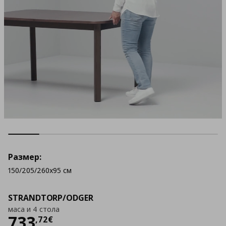
Размер:
150/205/260x95 см
STRANDTORP/ODGER
маса и 4 стола
Цена
733,72 €
733
,
72
€