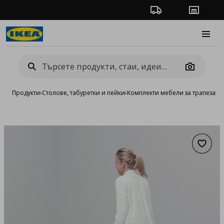
Проследяване на п
Магази
Burge
Camera
Продукти
›
Столове, табуретки и пейки
›
Комплекти мебели за трапезари
Добав