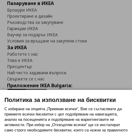
Пазаруване в ИКЕА
Брошури ИКЕА
Проектиране и дизайн
Ръководства за закупуване
Гаранции ИКЕА
Ваучер за подарък ИКЕА
Условия за връщане на закупени стоки
За ИКЕА
Работете с нас
Това е ИКЕА
Пресцентър
Най-често задавани въпроси
Свържете се с нас
Приложение IKEA Bulgaria:
Политика за използване на бисквитки
С избиране на опцията „Приемам всички“, Вие се съгласявате да
приемете всички бисквитки с цел подобряване на навигацията,
Последвайте ни:
анализ на посещенията и подобряване на маркетинговите ни
активности. При избор на „Отхвърлям всички“ ще се инсталират
Facebook
Twitter
Youtube
Pinterest
Instagram
само строго необходимитe бисквитки, които са нужни за правилното