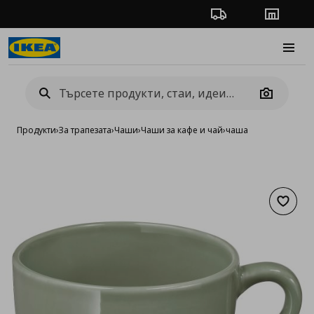
Проследяване на п
Магази
Burge
Camera
Продукти
›
За трапезата
›
Чаши
›
Чаши за кафе и чай
›
чаша
Добав