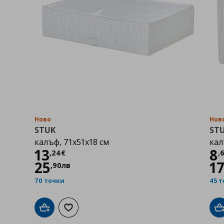
Ново
Нов
STUK
ST
,
калъф, 71x51x18 см
кал
Цена
13,24 €
Ц
13
8
,
24
€
,
25
1
,
90
лв
70 точки
45 
Добави в кошницата
Добави към списъка с любими
Д