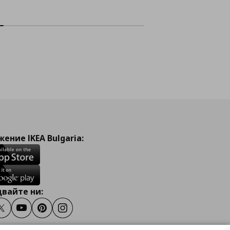
ение IKEA Bulgaria:
вайте ни:
ook
Twitter
Youtube
Pinterest
Instagram