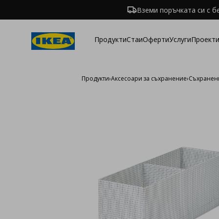
Вземи поръчката си с б
Продукти
Стаи
Оферти
Услуги
Проекти
Продукти
›
Аксесоари за съхранение
›
Съхранени