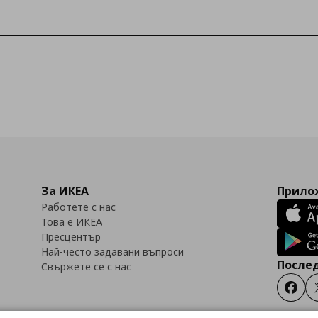
За ИКЕА
Прилож
Работете с нас
Това е ИКЕА
Пресцентър
Най-често задавани въпроси
Послед
Свържете се с нас
Faceb