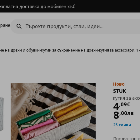
езплатна доставка до мобилен хъб
ране
е на дрехи и обувки
›
Кутии за съхранение на дрехи
›
кутия за аксесоари, 1
Ново
STUK
кутия за акс
Цен
4
,
09
€
8
,
00
лв
25 точки
Продуктов 