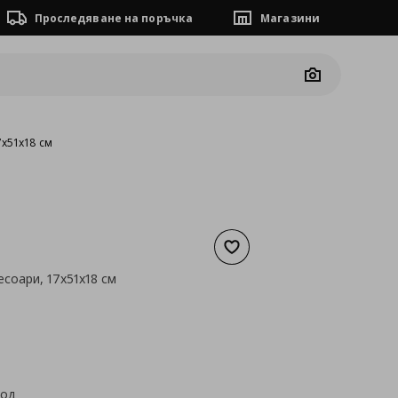
Проследяване на поръчка
Магазини
Camera
7x51x18 см
Добави към списъка с люб
есоари, 17x51x18 см
а
4,09 €
код