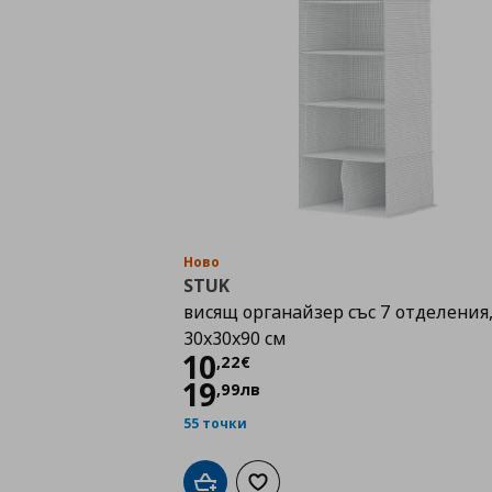
Ново
STUK
висящ органайзер със 7 отделения
30x30x90 см
Цена
10,22 €
10
,
22
€
19
,
99
лв
55 точки
Добави в кошницата
Добави към списъка с любими