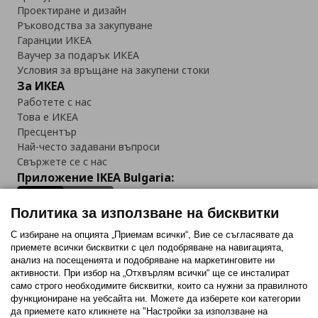
Проектиране и дизайн
Ръководства за закупуване
Гаранции ИКЕА
Ваучер за подарък ИКЕА
Условия за връщане на закупени стоки
За ИКЕА
Работете с нас
Това е ИКЕА
Пресцентър
Най-често задавани въпроси
Свържете се с нас
Приложение IKEA Bulgaria:
Политика за използване на бисквитки
С избиране на опцията „Приемам всички“, Вие се съгласявате да
приемете всички бисквитки с цел подобряване на навигацията,
Последвайте ни:
анализ на посещенията и подобряване на маркетинговите ни
активности. При избор на „Отхвърлям всички“ ще се инсталират
Facebook
Twitter
Youtube
Pinterest
Instagram
само строго необходимитe бисквитки, които са нужни за правилното
функциониране на уебсайта ни. Можете да изберете кои категории
да приемете като кликнете на "Настройки за използване на