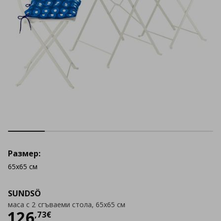
Размер:
65x65 см
SUNDSÖ
маса с 2 сгъваеми стола, 65x65 см
Цена
126,73 €
126
,
73
€