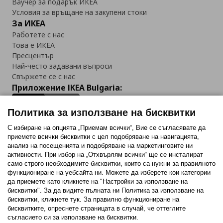
Ваучер за подарък ИКЕА
Условия за връщане на закупени стоки
За ИКЕА
Работете с нас
Това е ИКЕА
Пресцентър
Най-често задавани въпроси
Свържете се с нас
Приложение IKEA Bulgaria:
Политика за използване на бисквитки
С избиране на опцията „Приемам всички“, Вие се съгласявате да
приемете всички бисквитки с цел подобряване на навигацията,
Последвайте ни:
анализ на посещенията и подобряване на маркетинговите ни
активности. При избор на „Отхвърлям всички“ ще се инсталират
Facebook
Twitter
Youtube
Pinterest
Instagram
само строго необходимитe бисквитки, които са нужни за правилното
функциониране на уебсайта ни. Можете да изберете кои категории
да приемете като кликнете на "Настройки за използване на
бисквитки". За да видите пълната ни Политика за използване на
бисквитки, кликнете тук. За правилно функциониране на
бисквитките, опреснете страницата в случай, че оттеглите
съгласието си за използване на бисквитки.
Политика за използване на бисквитки (Cookies)