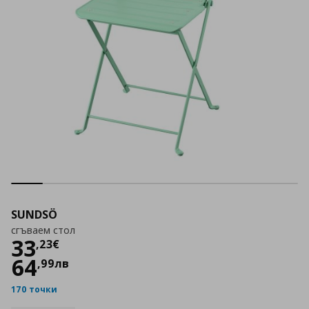
SUNDSÖ
сгъваем стол
Цена
33,23 €
33
,
23
€
64
,
99
лв
170 точки