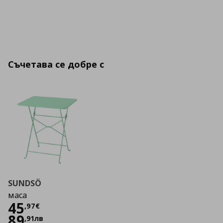
Съчетава се добре с
SUNDSÖ
маса
Цена
45,97 €
45
,
97
€
89
,
91
лв