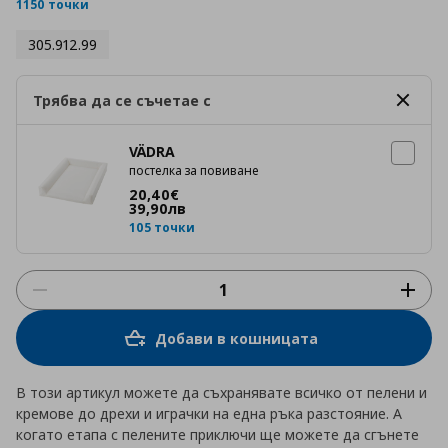
rating
1150 точки
305.912.99
Трябва да се съчетае с
VÄDRA
постелка за повиване
Цена
20,40 €
20
,
40
€
39
,
90
лв
105 точки
Добави в кошницата
В този артикул можете да съхранявате всичко от пелени и
кремове до дрехи и играчки на една ръка разстояние. А
когато етапа с пелените приключи ще можете да сгънете