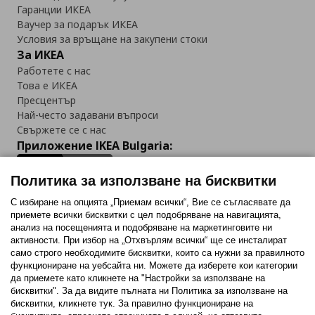
Гаранции ИКЕА
Ваучер за подарък ИКЕА
Условия за връщане на закупени стоки
За ИКЕА
Работете с нас
Това е ИКЕА
Пресцентър
Най-често задавани въпроси
Свържете се с нас
Приложение IKEA Bulgaria:
Политика за използване на бисквитки
С избиране на опцията „Приемам всички“, Вие се съгласявате да
приемете всички бисквитки с цел подобряване на навигацията,
Последвайте ни:
анализ на посещенията и подобряване на маркетинговите ни
активности. При избор на „Отхвърлям всички“ ще се инсталират
Facebook
Twitter
Youtube
Pinterest
Instagram
само строго необходимитe бисквитки, които са нужни за правилното
функциониране на уебсайта ни. Можете да изберете кои категории
да приемете като кликнете на "Настройки за използване на
бисквитки". За да видите пълната ни Политика за използване на
бисквитки, кликнете тук. За правилно функциониране на