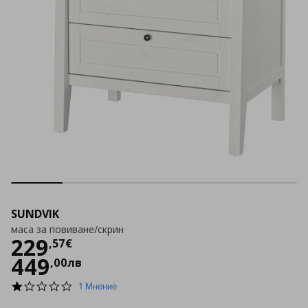
SUNDVIK
маса за повиване/скрин
Цена
229,57 €
229
,
57
€
449
,
00
лв
1.0
1 Мнение
star