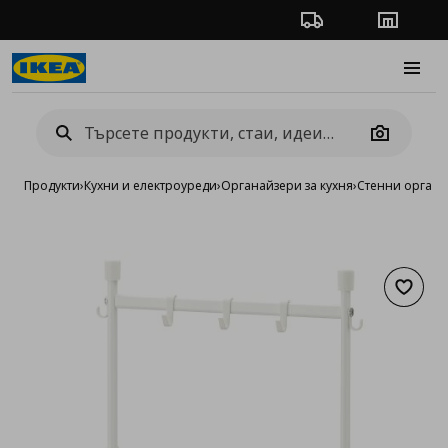
Проследяване на п
Магази
Burge
Camera
Продукти
›
Кухни и електроуреди
›
Органайзери за кухня
›
Стенни органа
Добав