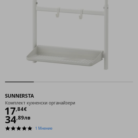
SUNNERSTA
Комплект кухненски органайзери
Цена
17,84 €
17
,
84
€
34
,
89
лв
5.0
1 Мнение
star