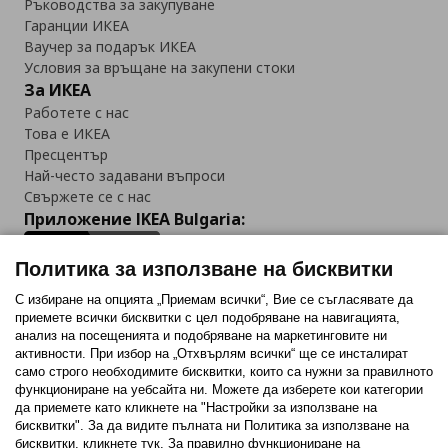
Ръководства за закупуване
Гаранции ИКЕА
Ваучер за подарък ИКЕА
Условия за връщане на закупени стоки
За ИКЕА
Работете с нас
Това е ИКЕА
Пресцентър
Най-често задавани въпроси
Свържете се с нас
Приложение IKEA Bulgaria:
Политика за използване на бисквитки
С избиране на опцията „Приемам всички“, Вие се съгласявате да
приемете всички бисквитки с цел подобряване на навигацията,
Последвайте ни:
анализ на посещенията и подобряване на маркетинговите ни
активности. При избор на „Отхвърлям всички“ ще се инсталират
Facebook
Twitter
Youtube
Pinterest
Instagram
само строго необходимитe бисквитки, които са нужни за правилното
функциониране на уебсайта ни. Можете да изберете кои категории
да приемете като кликнете на "Настройки за използване на
бисквитки". За да видите пълната ни Политика за използване на
бисквитки, кликнете тук. За правилно функциониране на