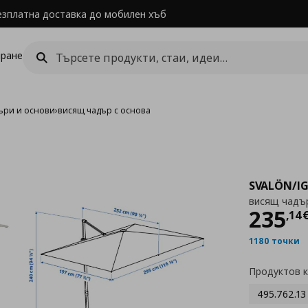
езплатна доставка до мобилен хъб
ране
ъри и основи
›
висящ чадър с основа
SVALÖN/I
висящ чадър
Цен
235
,
14
1180 точки
Продуктов 
495.762.13