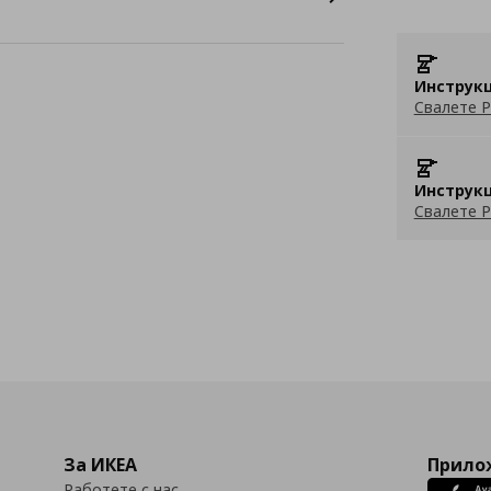
Инструкц
Свалете P
Инструкц
Свалете P
За ИКЕА
Прилож
Работете с нас