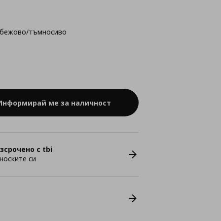
-бежово/тъмносиво
Информирай ме за наличност
зсрочено с tbi
носките си