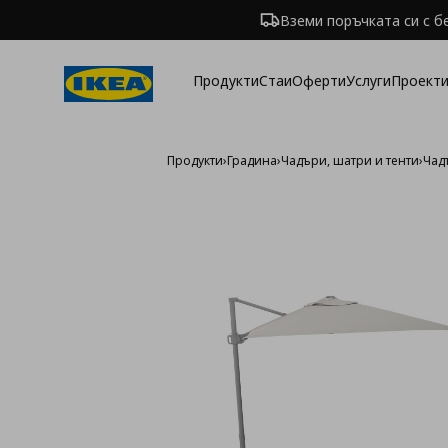
Вземи поръчката си с б
Продукти
Стаи
Оферти
Услуги
Проекти
Продукти
›
Градина
›
Чадъри, шатри и тенти
›
Чад