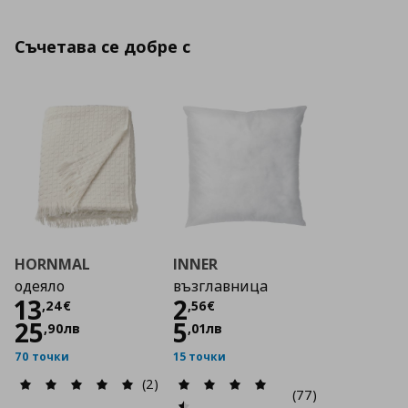
Съчетава се добре с
HORNMAL
INNER
одеяло
възглавница
Цена
13,24 €
Цена
2,56 €
13
2
,
24
€
,
56
€
25
5
,
90
лв
,
01
лв
70 точки
15 точки
(2)
(77)