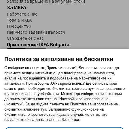
Условия за връщане на закупени стоки
За ИКЕА
Работете с нас
Това е ИКЕА
Пресцентър
Най-често задавани въпроси
Свържете се с нас
Приложение IKEA Bulgaria:
Политика за използване на бисквитки
С избиране на опцията „Приемам всички“, Вие се съгласявате да
приемете всички бисквитки с цел подобряване на навигацията,
Последвайте ни:
анализ на посещенията и подобряване на маркетинговите ни
активности. При избор на „Отхвърлям всички“ ще се инсталират
Facebook
Twitter
Youtube
Pinterest
Instagram
само строго необходимитe бисквитки, които са нужни за правилното
функциониране на уебсайта ни. Можете да изберете кои категории
да приемете като кликнете на "Настройки за използване на
бисквитки". За да видите пълната ни Политика за използване на
бисквитки, кликнете тук. За правилно функциониране на
бисквитките, опреснете страницата в случай, че оттеглите
съгласието си за използване на бисквитки.
Политика за използване на бисквитки (Cookies)
Избор на настройки за използване на бисквитки