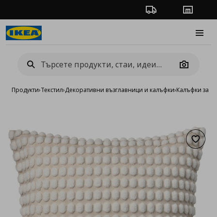
Проследяване на п
Магази
Burge
Camera
Продукти
›
Текстил
›
Декоративни възглавници и калъфки
›
Калъфки за д
Добав