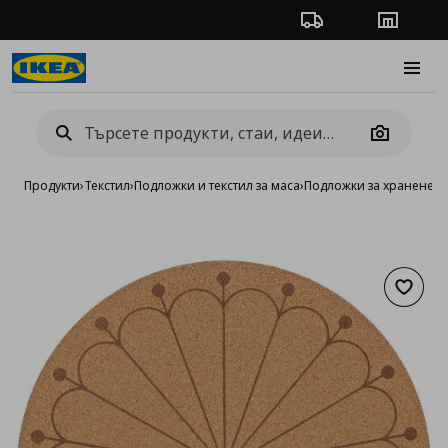
Проследяване на п
Магази
Burge
Camera
Продукти
›
Текстил
›
Подложки и текстил за маса
›
Пoдложки за хранене
›
п
Добав