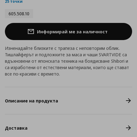
rating
25 точки
605.508.10
Информирай ме за наличност
Изненадайте близките с трапеза с неповторим облик.
Тишлайферът и подложките за маса и чаши SVARTVIDE са
вдъхновени от японската техника на боядисване Shibori и
са изработени от естествени материали, които ще стават
все по-красиви с времето.
Описание на продукта
Доставка