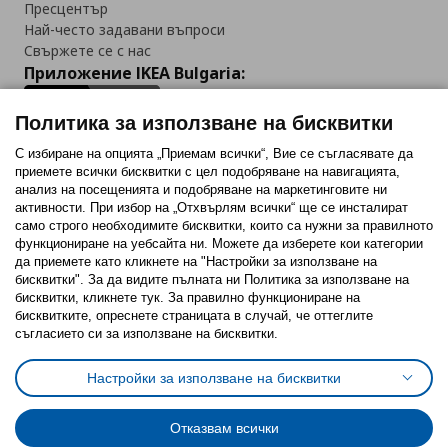
Пресцентър
Най-често задавани въпроси
Свържете се с нас
Приложение IKEA Bulgaria:
Политика за използване на бисквитки
С избиране на опцията „Приемам всички“, Вие се съгласявате да
приемете всички бисквитки с цел подобряване на навигацията,
Последвайте ни:
анализ на посещенията и подобряване на маркетинговите ни
активности. При избор на „Отхвърлям всички“ ще се инсталират
Facebook
Twitter
Youtube
Pinterest
Instagram
само строго необходимитe бисквитки, които са нужни за правилното
функциониране на уебсайта ни. Можете да изберете кои категории
да приемете като кликнете на "Настройки за използване на
бисквитки". За да видите пълната ни Политика за използване на
бисквитки, кликнете тук. За правилно функциониране на
бисквитките, опреснете страницата в случай, че оттеглите
съгласието си за използване на бисквитки.
Политика за използване на бисквитки (Cookies)
Избор на настройки за използване на бисквитки
Настройки за използване на бисквитки
Условия за ползване на ikea.bg
Обща политика за личните данни
Политика за защита на личните данни на ikea.bg
Общи условия на програма IKEA Family
Отказвам всички
Политика за защита на лични данни на програма IKEA Family