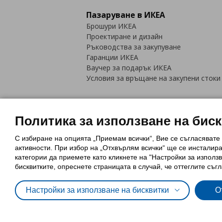
Пазаруване в ИКЕА
Брошури ИКЕА
Проектиране и дизайн
Ръководства за закупуване
Гаранции ИКЕА
Ваучер за подарък ИКЕА
Условия за връщане на закупени стоки
Политика за използване на бис
С избиране на опцията „Приемам всички“, Вие се съгласявате
Политика за използване на бискви
активности. При избор на „Отхвърлям всички“ ще се инсталир
Обща политика за личните данни
категории да приемете като кликнете на "Настройки за използв
Политика за защита на лични данн
бисквитките, опреснете страницата в случай, че оттеглите съгл
Настройки за използване на бисквитки
О
© Inter-IKEA Systems B.V. 1999 - 2025