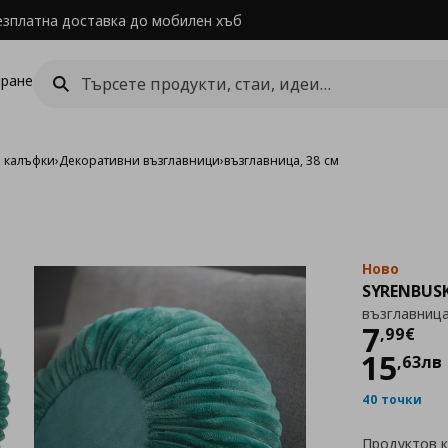
езплатна доставка до мобилен хъб
ране
и калъфки
›
Декоративни възглавници
›
възглавница, 38 см
Ново
SYRENBUS
възглавница
Цен
7
,
99
€
15
,
63
лв
40 точки
Продуктов 