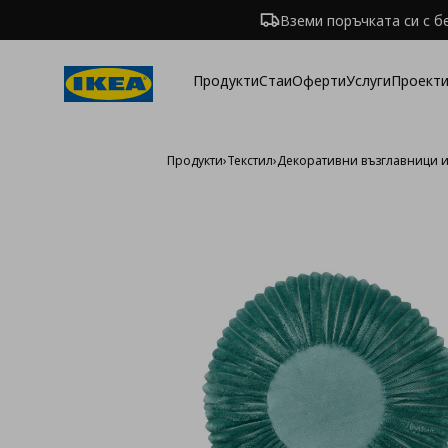
Вземи поръчката си с б
Продукти
Стаи
Оферти
Услуги
Проекти
Продукти
›
Текстил
›
Декоративни възглавници 