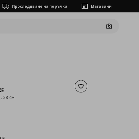
Проследяване на поръчка
Магазини
Camera
Добави към списъка с люб
KE
, 38 см
а
7,99 €
код