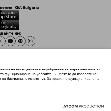
ение IKEA Bulgaria:
вайте ни:
ook
Twitter
Youtube
Pinterest
Instagram
 анализ на посещенията и подобряване на маркетинговите ни
олзване на ikea.bg
ото функциониране на уебсайта ни. Можете да изберете кои
 IKEA Family
е на бисквитки, кликнете тук. За правилно функциониране на