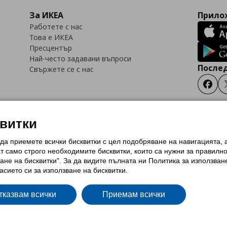
За ИКЕА
Прилож
Работете с нас
Това е ИКЕА
Пресцентър
Най-често задавани въпроси
Послед
Свържете се с нас
Faceb
квитки
 да приемете всички бисквитки с цел подобряване на навигацията,
тки (Cookies)
Избор на настройки за използване на бисквитки
Условия за п
ат само строго необходимитe бисквитки, които са нужни за правилн
Политика за защита на личните данни на ikea.bg
Общи условия на програма
ане на бисквитки". За да видите пълната ни Политика за използван
и на програма IKEA Family
асието си за използване на бисквитки.
тказвам всички
Приемам всички