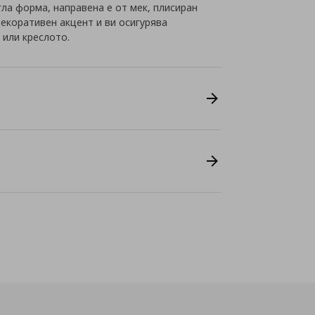
а форма, направена е от мек, плисиран
екоративен акцент и ви осигурява
 или креслото.