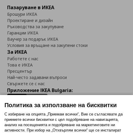
Пазаруване в ИКЕА
Брошури ИКЕА
Проектиране и дизайн
Ръководства за закупуване
Гаранции ИКЕА
Ваучер за подарък ИКЕА
Условия за връщане на закупени стоки
За ИКЕА
Работете с нас
Това е ИКЕА
Пресцентър
Най-често задавани въпроси
Свържете се с нас
Приложение IKEA Bulgaria:
Политика за използване на бисквитки
С избиране на опцията „Приемам всички“, Вие се съгласявате да
приемете всички бисквитки с цел подобряване на навигацията,
Последвайте ни:
анализ на посещенията и подобряване на маркетинговите ни
активности. При избор на „Отхвърлям всички“ ще се инсталират
Facebook
Twitter
Youtube
Pinterest
Instagram