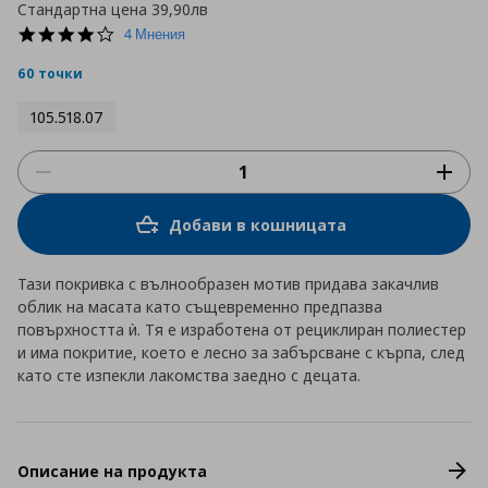
Стандартна цена
39,90лв
4.0
4 Мнения
star
rating
60 точки
105.518.07
Добави в кошницата
Тази покривка с вълнообразен мотив придава закачлив
облик на масата като същевременно предпазва
повърхността ѝ. Тя е изработена от рециклиран полиестер
и има покритие, което е лесно за забърсване с кърпа, след
като сте изпекли лакомства заедно с децата.
Описание на продукта