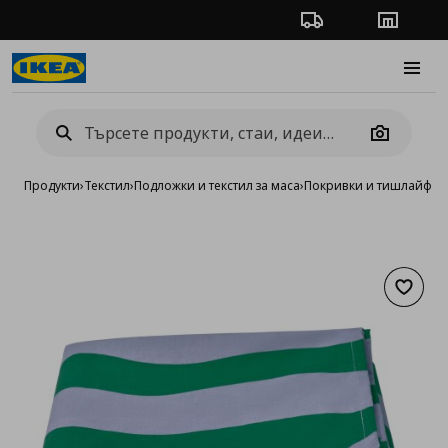
Проследяване на п
Магази
Burge
Camera
Продукти
›
Текстил
›
Подложки и текстил за маса
›
Покривки и тишлайфер
Добав