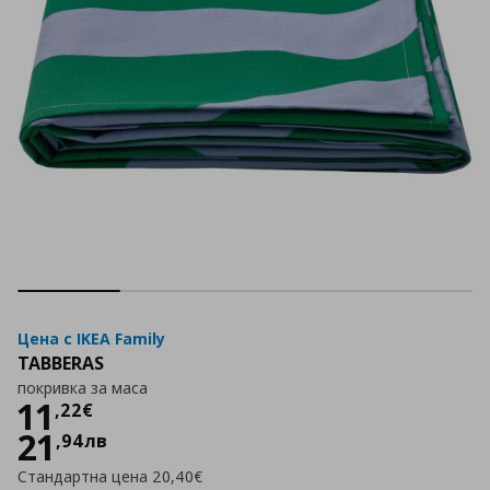
Цена с IKEA Family
TABBERAS
покривка за маса
Цена
11,22 €
11
,
22
€
21
,
94
лв
Стандартна цена
20,40€