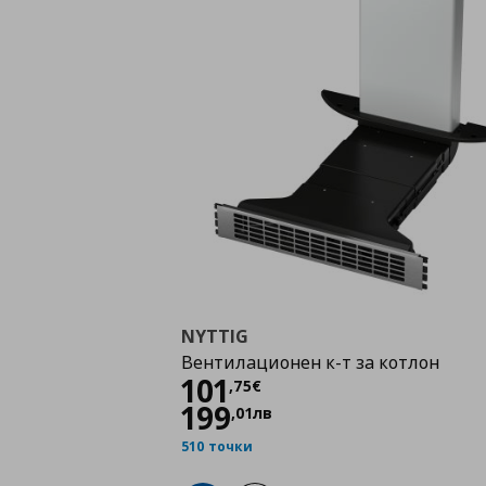
NYTTIG
Вентилационен к-т за котлон
Цена
101,75 €
101
,
75
€
199
,
01
лв
510 точки