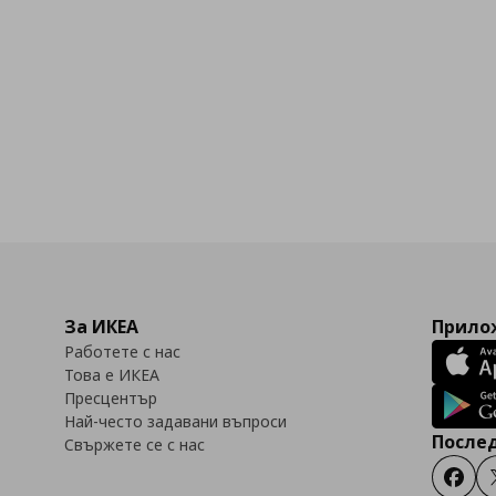
За ИКЕА
Прилож
Работете с нас
Това е ИКЕА
Пресцентър
Най-често задавани въпроси
Послед
Свържете се с нас
Faceb