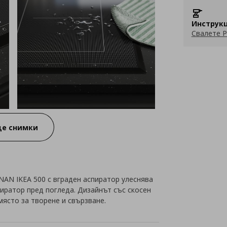
Инструкц
Свалете P
е снимки
AN IKEA 500 с вграден аспиратор улеснява
пиратор пред погледа. Дизайнът със скосен
място за творене и свързване.