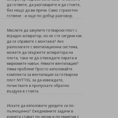
да готвите, да разговаряте и да стоите,
без нещо да ви пречи. Само страхотно
готвене - и още по-добър разговор.
Мислите да закупите готварски плот с
вграден аспиратор, но не сте сигурни как
да се справите с монтажа? Ако
разполагате с вентилационна система,
можете да свържете аспиратора на
плота, така че да отвеждате парата и
миризмите навън. Нямате вентилация?
Няма проблем! Просто използвайте
комплекта за вентилация за готварски
плот NYTTIG, за да извеждате,
почиствате и пропускате обратно
въздуха в стаята.
Искате да използвате уредите си по-
пълноценно? Ежедневните задачи в
кухнята стават по-лесни и по-приятни с