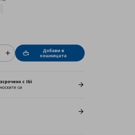
Добави в
кошницата
зсрочено с tbi
носките си