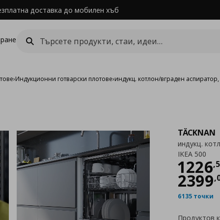
езплатна доставка до мобилен хъб
ране
отове
›
Индукционни готварски плотове
›
индукц. котлон/вграден аспиратор, 
TÄCKNAN
индукц. кот
IKEA 500
Цен
1226
,
2399
,
6135 точки
Продуктов 