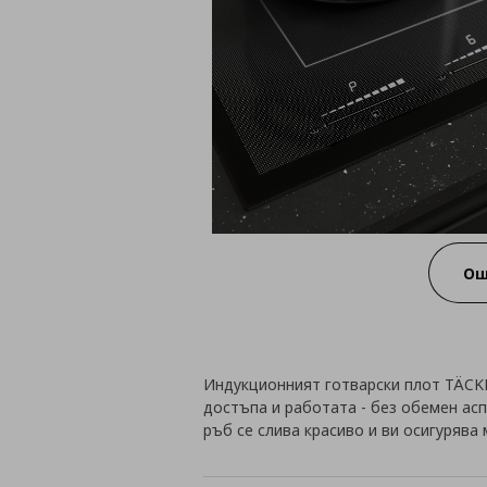
Ощ
Индукционният готварски плот TÄCKN
достъпа и работата - без обемен ас
ръб се слива красиво и ви осигурява 