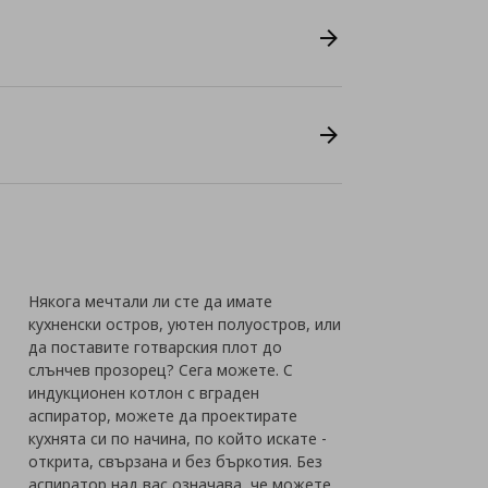
Някога мечтали ли сте да имате
кухненски остров, уютен полуостров, или
да поставите готварския плот до
слънчев прозорец? Сега можете. С
индукционен котлон с вграден
аспиратор, можете да проектирате
кухнята си по начина, по който искате -
открита, свързана и без бъркотия. Без
аспиратор над вас означава, че можете