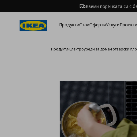
Вземи поръчката си с б
Продукти
Стаи
Оферти
Услуги
Проекти
Продукти
›
Електроуреди за дома
›
Готварски пл