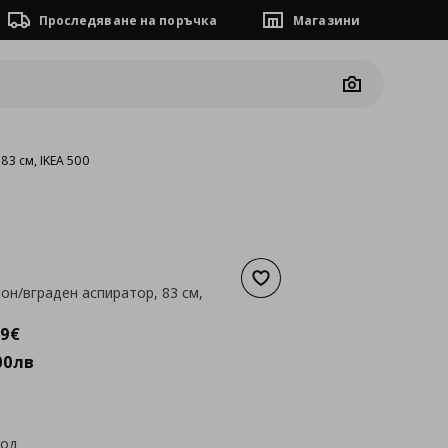
Проследяване на поръчка
Магазини
Camera
83 см, IKEA 500
Добави към списъка с люб
лон/вграден аспиратор, 83 см,
а
1226,59 €
59
€
00
лв
код