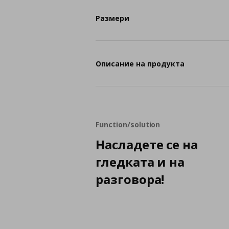
Размери
Описание на продукта
Function/solution
Насладете се на
гледката и на
разговора!