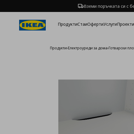
Вземи поръчката си с б
Продукти
Стаи
Оферти
Услуги
Проекти
Продукти
›
Електроуреди за дома
›
Готварски пл