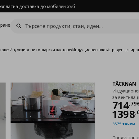
езплатна доставка до мобилен хъб
ране
отове
›
Индукционни готварски плотове
›
Индукционен плот/вграден аспиратор
TÄCKNAN
Индукционен
за вентилаци
Цен
714
,
79
1398
,
3575 точки
Продуктов 