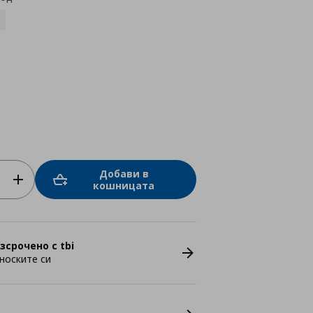
Добави в
кошницата
зсрочено с tbi
носките си