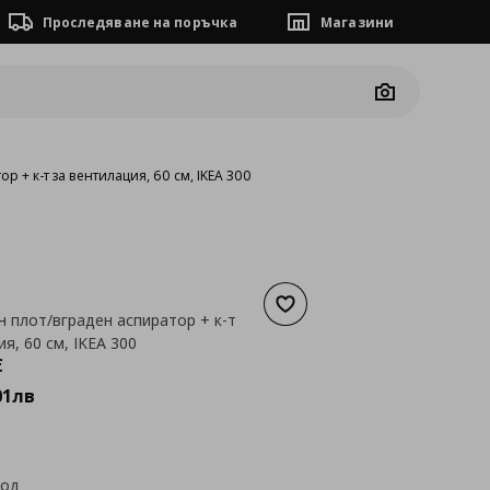
Проследяване на поръчка
Магазини
Camera
 + к-т за вентилация, 60 cм, IKEA 300
Добави към списъка с люб
 плот/вграден аспиратор + к-т
я, 60 cм, IKEA 300
а
714,79 €
€
01
лв
код