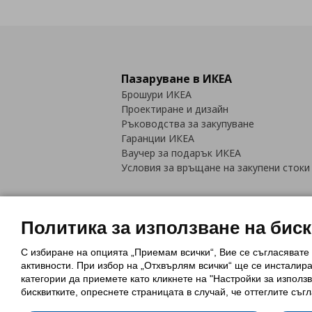
Пазаруване в ИКЕА
Брошури ИКЕА
Проектиране и дизайн
Ръководства за закупуване
Гаранции ИКЕА
Ваучер за подарък ИКЕА
Условия за връщане на закупени стоки
Политика за използване на бис
С избиране на опцията „Приемам всички“, Вие се съгласявате
Политика за използване на бискви
активности. При избор на „Отхвърлям всички“ ще се инсталир
Обща политика за личните данни
категории да приемете като кликнете на "Настройки за използв
Политика за защита на лични данн
бисквитките, опреснете страницата в случай, че оттеглите съгл