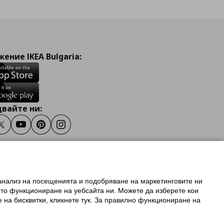
ение IKEA Bulgaria:
вайте ни:
ook
Twitter
Youtube
Pinterest
Instagram
 анализ на посещенията и подобряване на маркетинговите ни
олзване на ikea.bg
ото функциониране на уебсайта ни. Можете да изберете кои
 IKEA Family
е на бисквитки, кликнете тук. За правилно функциониране на