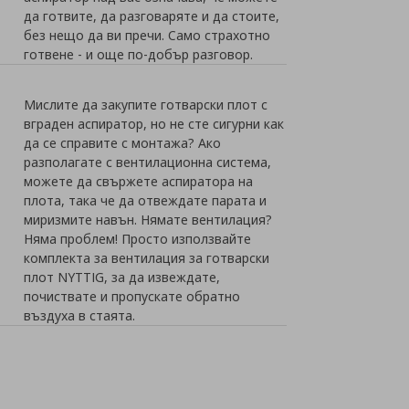
да готвите, да разговаряте и да стоите,
без нещо да ви пречи. Само страхотно
готвене - и още по-добър разговор.
Мислите да закупите готварски плот с
вграден аспиратор, но не сте сигурни как
да се справите с монтажа? Ако
разполагате с вентилационна система,
можете да свържете аспиратора на
плота, така че да отвеждате парата и
миризмите навън. Нямате вентилация?
Няма проблем! Просто използвайте
комплекта за вентилация за готварски
плот NYTTIG, за да извеждате,
почиствате и пропускате обратно
въздуха в стаята.