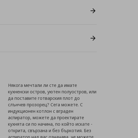
Някога мечтали ли сте да имате
кухненски остров, уютен полуостров, или
да поставите готварския плот до
слънчев прозорец? Сега можете. С
индукционен котлон с вграден
аспиратор, можете да проектирате
кухнята си по начина, по който искате -
открита, свързана и без бъркотия. Без
аспиратор над вас означава, че можете