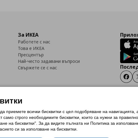
За ИКЕА
Прилож
Работете с нас
Това е ИКЕА
Пресцентър
Най-често задавани въпроси
Послед
Свържете се с нас
Faceb
квитки
 да приемете всички бисквитки с цел подобряване на навигацията,
тки (Cookies)
Избор на настройки за използване на бисквитки
Условия за п
ат само строго необходимитe бисквитки, които са нужни за правилн
Политика за защита на личните данни на ikea.bg
Общи условия на програма
ане на бисквитки". За да видите пълната ни Политика за използван
и на програма IKEA Family
асието си за използване на бисквитки.