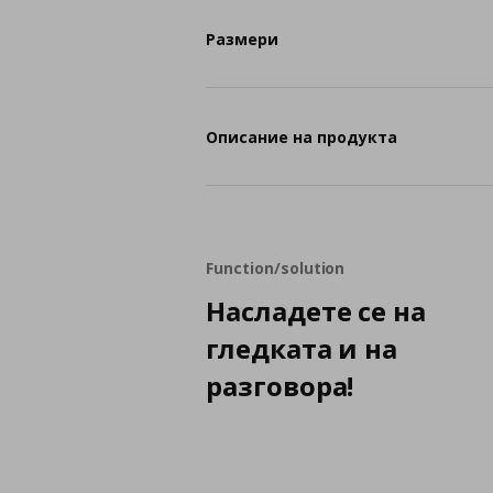
Размери
Описание на продукта
Function/solution
Насладете се на
гледката и на
разговора!