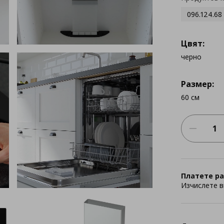
096.124.68
Цвят:
черно
Размер:
60 cм
Платете ра
Изчислете в