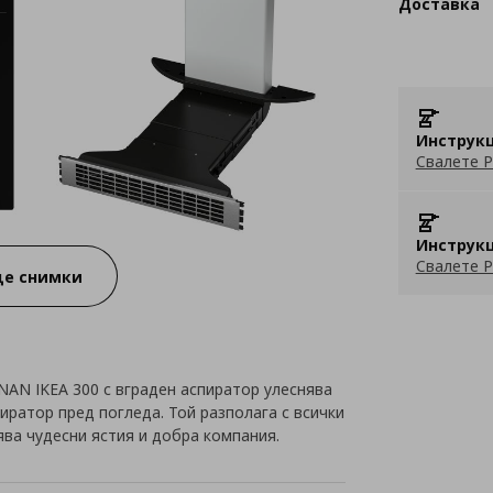
Доставка
Инструкц
Свалете P
Инструкц
Свалете P
е снимки
AN IKEA 300 с вграден аспиратор улеснява
иратор пред погледа. Той разполага с всички
рява чудесни ястия и добра компания.