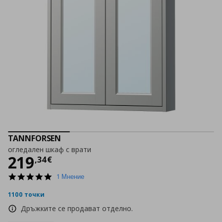
TANNFORSEN
огледален шкаф с врати
Цена
219,34 €
219
,
34
€
5.0
1 Мнение
star
rating
1100 точки
Дръжките се продават отделно.