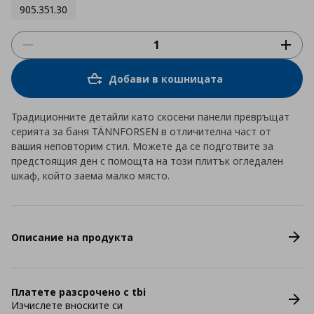
905.351.30
Добави в кошницата
Традиционните детайли като скосени панели превръщат
серията за баня TÄNNFORSEN в отличителна част от
вашия неповторим стил. Можете да се подготвите за
предстоящия ден с помощта на този плитък огледален
шкаф, който заема малко място.
Описание на продукта
Платете разсрочено с tbi
Изчислете вноските си