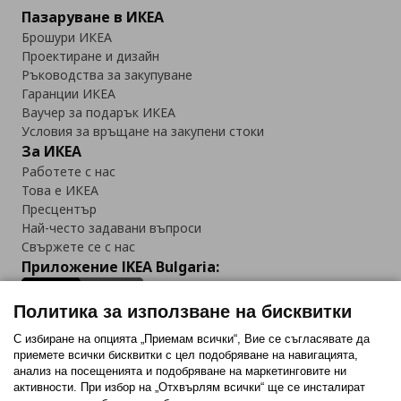
Пазаруване в ИКЕА
Брошури ИКЕА
Проектиране и дизайн
Ръководства за закупуване
Гаранции ИКЕА
Ваучер за подарък ИКЕА
Условия за връщане на закупени стоки
За ИКЕА
Работете с нас
Това е ИКЕА
Пресцентър
Най-често задавани въпроси
Свържете се с нас
Приложение IKEA Bulgaria:
Политика за използване на бисквитки
С избиране на опцията „Приемам всички“, Вие се съгласявате да
приемете всички бисквитки с цел подобряване на навигацията,
Последвайте ни:
анализ на посещенията и подобряване на маркетинговите ни
активности. При избор на „Отхвърлям всички“ ще се инсталират
Facebook
Twitter
Youtube
Pinterest
Instagram