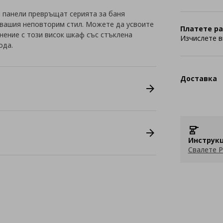
 панели превръщат серията за баня
вашия неповторим стил. Можете да усвоите
Платете ра
нение с този висок шкаф със стъклена
Изчислете в
ода.
Доставка
Инструкц
Свалете P