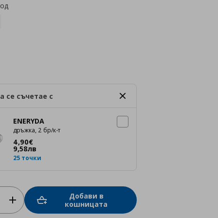
код
а се съчетае с
ENERYDA
дръжка, 2 бр/к-т
Цена
4,90 €
4
,
90
€
9
,
58
лв
25 точки
Добави в
кошницата