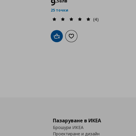
9
,
58
лв
25 точки
(4)
Добави в кошницата
Добави към списъка с любими
Пазаруване в ИКЕА
Брошури ИКЕА
Проектиране и дизайн