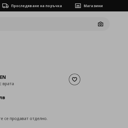
Проследяване на поръчка
Магазини
Camera
EN
Добави към списъка с люб
с врата
а
255,13 €
лв
е се продават отделно.