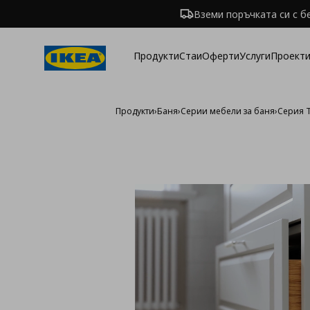
Вземи поръчката си с б
Продукти
Стаи
Оферти
Услуги
Проекти
Продукти
›
Баня
›
Серии мебели за баня
›
Серия 