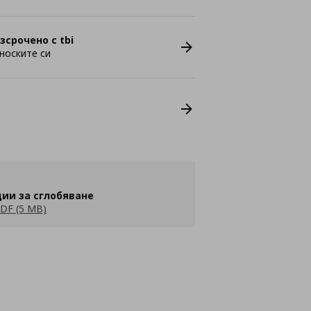
зсрочено с tbi
носките си
ии за сглобяване
DF (5 MB)