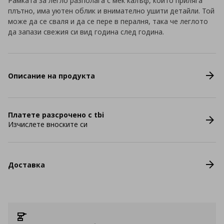
Рамката за легло разполага с мек калъф, който приляга
плътно, има уютен облик и внимателно ушити детайли. Той
може да се сваля и да се пере в пералня, така че леглото
да запази свежия си вид година след година.
Описание на продукта
Платете разсрочено с tbi
Изчислете вноските си
Доставка