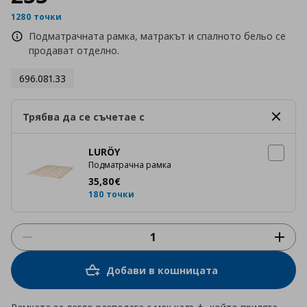
1280 точки
Подматрачната рамка, матракът и спалното бельо се
продават отделно.
696.081.33
Трябва да се съчетае с
LURÖY
Подматрачна рамка
Цена
35,80 €
35
,
80
€
180 точки
Добави в кошницата