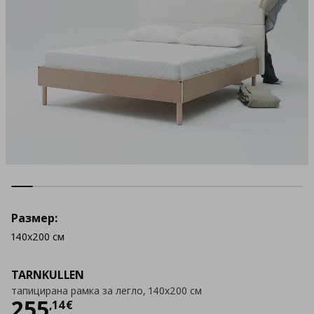
Размер:
140x200 см
TARNKULLEN
тапицирана рамка за легло, 140x200 см
Цена
255,14 €
255
,
14
€