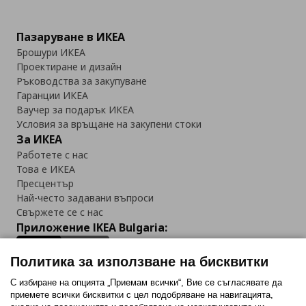
Пазаруване в ИКЕА
Брошури ИКЕА
Проектиране и дизайн
Ръководства за закупуване
Гаранции ИКЕА
Ваучер за подарък ИКЕА
Условия за връщане на закупени стоки
За ИКЕА
Работете с нас
Това е ИКЕА
Пресцентър
Най-често задавани въпроси
Свържете се с нас
Приложение IKEA Bulgaria:
Политика за използване на бисквитки
С избиране на опцията „Приемам всички“, Вие се съгласявате да
приемете всички бисквитки с цел подобряване на навигацията,
Последвайте ни: