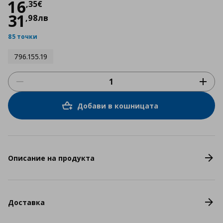
Цена
16,35 €
16
,
35
€
31
,
98
лв
85 точки
796.155.19
Добави в кошницата
Описание на продукта
Доставка