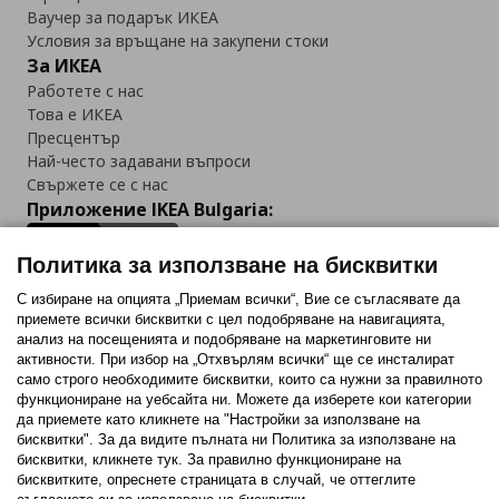
Ваучер за подарък ИКЕА
Условия за връщане на закупени стоки
За ИКЕА
Работете с нас
Това е ИКЕА
Пресцентър
Най-често задавани въпроси
Свържете се с нас
Приложение IKEA Bulgaria:
Политика за използване на бисквитки
С избиране на опцията „Приемам всички“, Вие се съгласявате да
приемете всички бисквитки с цел подобряване на навигацията,
Последвайте ни:
анализ на посещенията и подобряване на маркетинговите ни
активности. При избор на „Отхвърлям всички“ ще се инсталират
Facebook
Twitter
Youtube
Pinterest
Instagram
само строго необходимитe бисквитки, които са нужни за правилното
функциониране на уебсайта ни. Можете да изберете кои категории
да приемете като кликнете на "Настройки за използване на
бисквитки". За да видите пълната ни Политика за използване на
бисквитки, кликнете тук. За правилно функциониране на
бисквитките, опреснете страницата в случай, че оттеглите