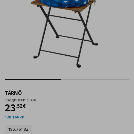
TÄRNÖ
градински стол
Цена
23,52 €
23
,
52
€
120 точки
195.761.82